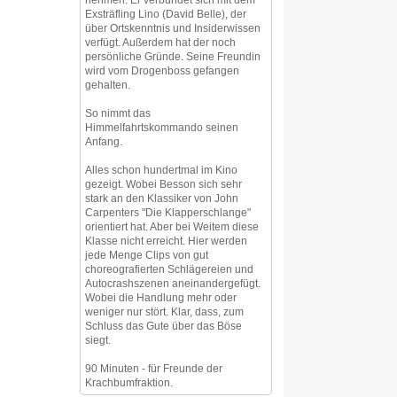
Exsträfling Lino (David Belle), der
über Ortskenntnis und Insiderwissen
verfügt. Außerdem hat der noch
persönliche Gründe. Seine Freundin
wird vom Drogenboss gefangen
gehalten.
So nimmt das
Himmelfahrtskommando seinen
Anfang.
Alles schon hundertmal im Kino
gezeigt. Wobei Besson sich sehr
stark an den Klassiker von John
Carpenters "Die Klapperschlange"
orientiert hat. Aber bei Weitem diese
Klasse nicht erreicht. Hier werden
jede Menge Clips von gut
choreografierten Schlägereien und
Autocrashszenen aneinandergefügt.
Wobei die Handlung mehr oder
weniger nur stört. Klar, dass, zum
Schluss das Gute über das Böse
siegt.
90 Minuten - für Freunde der
Krachbumfraktion.