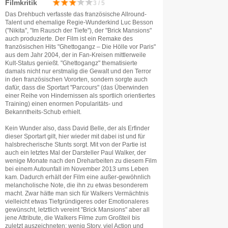
Filmkritik
3 / 5
Das Drehbuch verfasste das französische Allround-
Talent und ehemalige Regie-Wunderkind Luc Besson
("Nikita", "Im Rausch der Tiefe"), der "Brick Mansions"
auch produzierte. Der Film ist ein Remake des
französischen Hits "Ghettogangz – Die Hölle vor Paris"
aus dem Jahr 2004, der in Fan-Kreisen mittlerweile
Kult-Status genießt. "Ghettogangz" thematisierte
damals nicht nur erstmalig die Gewalt und den Terror
in den französischen Vororten, sondern sorgte auch
dafür, dass die Sportart "Parcours" (das Überwinden
einer Reihe von Hindernissen als sportlich orientiertes
Training) einen enormen Popularitäts- und
Bekanntheits-Schub erhielt.
Kein Wunder also, dass David Belle, der als Erfinder
dieser Sportart gilt, hier wieder mit dabei ist und für
halsbrecherische Stunts sorgt. Mit von der Partie ist
auch ein letztes Mal der Darsteller Paul Walker, der
wenige Monate nach den Dreharbeiten zu diesem Film
bei einem Autounfall im November 2013 ums Leben
kam. Dadurch erhält der Film eine außer-gewöhnlich
melancholische Note, die ihn zu etwas besonderem
macht. Zwar hätte man sich für Walkers Vermächtnis
vielleicht etwas Tiefgründigeres oder Emotionaleres
gewünscht, letztlich vereint "Brick Mansions" aber all
jene Attribute, die Walkers Filme zum Großteil bis
zuletzt auszeichneten: wenig Story, viel Action und