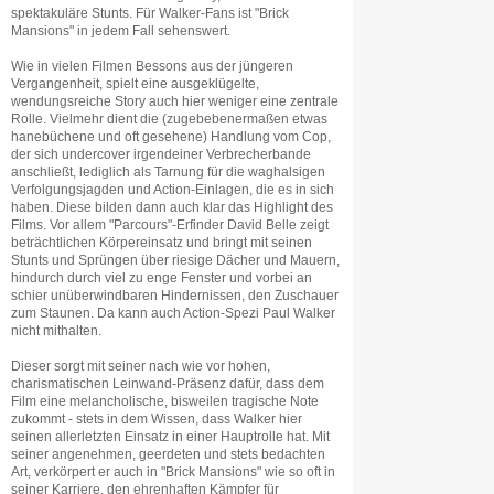
spektakuläre Stunts. Für Walker-Fans ist "Brick
Mansions" in jedem Fall sehenswert.
Wie in vielen Filmen Bessons aus der jüngeren
Vergangenheit, spielt eine ausgeklügelte,
wendungsreiche Story auch hier weniger eine zentrale
Rolle. Vielmehr dient die (zugebebenermaßen etwas
hanebüchene und oft gesehene) Handlung vom Cop,
der sich undercover irgendeiner Verbrecherbande
anschließt, lediglich als Tarnung für die waghalsigen
Verfolgungsjagden und Action-Einlagen, die es in sich
haben. Diese bilden dann auch klar das Highlight des
Films. Vor allem "Parcours"-Erfinder David Belle zeigt
beträchtlichen Körpereinsatz und bringt mit seinen
Stunts und Sprüngen über riesige Dächer und Mauern,
hindurch durch viel zu enge Fenster und vorbei an
schier unüberwindbaren Hindernissen, den Zuschauer
zum Staunen. Da kann auch Action-Spezi Paul Walker
nicht mithalten.
Dieser sorgt mit seiner nach wie vor hohen,
charismatischen Leinwand-Präsenz dafür, dass dem
Film eine melancholische, bisweilen tragische Note
zukommt - stets in dem Wissen, dass Walker hier
seinen allerletzten Einsatz in einer Hauptrolle hat. Mit
seiner angenehmen, geerdeten und stets bedachten
Art, verkörpert er auch in "Brick Mansions" wie so oft in
seiner Karriere, den ehrenhaften Kämpfer für