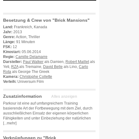
Besetzung & Crew von "Brick Mansions"
Land:
Frankreich, Kanada
Jahr:
2013
Genre:
Action, Thriller
Länge:
91 Minuten
FSK:
12
Kinostart:
05.06.2014
Regie:
Camille Delamarre
Darsteller:
Paul Walker
als Damien,
Robert Maillet
als
Yeti,
RZA
als Tremaine,
David Belle
als Lino,
Carlo
Rota
als George The Greek
Kamera:
Christophe Collette
Verleih:
Universum Film
Zusatzinformation
Alles anzeigen
Parkour ist eine auf umfangreichem Training
basierende Art der Fortbewegung mit dem Ziel, durch
ausschließlichen Einsatz der eigenen körperlichen
Fähigkeiten und unter Einbeziehung der natürlichen
[...mehr]
Verknüpfungen zu "Brick