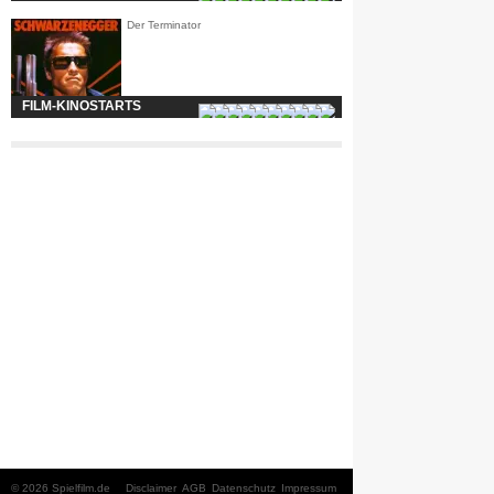
Der Terminator
FILM-KINOSTARTS
© 2026 Spielfilm.de
Disclaimer
AGB
Datenschutz
Impressum