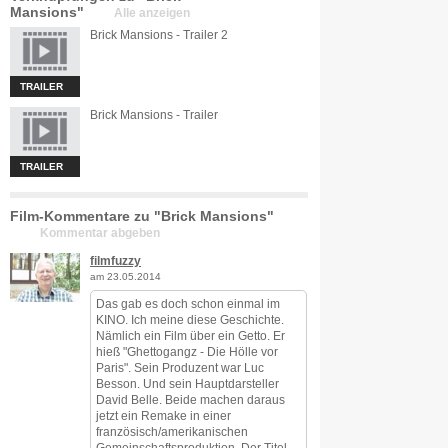
Mansions"
Alle anzeigen
Brick Mansions - Trailer 2
TRAILER
Brick Mansions - Trailer
TRAILER
Film-Kommentare zu "Brick Mansions"
Kommentar abgeben
filmfuzzy
am 23.05.2014
Das gab es doch schon einmal im
KINO. Ich meine diese Geschichte.
Nämlich ein Film über ein Getto. Er
hieß "Ghettogangz - Die Hölle vor
Paris". Sein Produzent war Luc
Besson. Und sein Hauptdarsteller
David Belle. Beide machen daraus
jetzt ein Remake in einer
französisch/amerikanischen
Gemeinschaftsproduktion. Der Titel