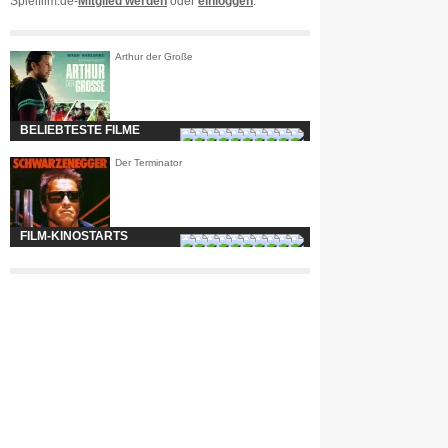
Spielfilm.de-
Mitglied werden
oder
einloggen
.
Arthur der Große
BELIEBTESTE FILME
Der Terminator
FILM-KINOSTARTS