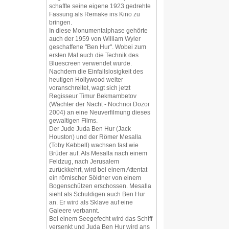
schaffte seine eigene 1923 gedrehte
Fassung als Remake ins Kino zu
bringen.
In diese Monumentalphase gehörte
auch der 1959 von William Wyler
geschaffene "Ben Hur". Wobei zum
ersten Mal auch die Technik des
Bluescreen verwendet wurde.
Nachdem die Einfallslosigkeit des
heutigen Hollywood weiter
voranschreitet, wagt sich jetzt
Regisseur Timur Bekmambetov
(Wächter der Nacht - Nochnoi Dozor
2004) an eine Neuverfilmung dieses
gewaltigen Films.
Der Jude Juda Ben Hur (Jack
Houston) und der Römer Mesalla
(Toby Kebbell) wachsen fast wie
Brüder auf. Als Mesalla nach einem
Feldzug, nach Jerusalem
zurückkehrt, wird bei einem Attentat
ein römischer Söldner von einem
Bogenschützen erschossen. Mesalla
sieht als Schuldigen auch Ben Hur
an. Er wird als Sklave auf eine
Galeere verbannt.
Bei einem Seegefecht wird das Schiff
versenkt und Juda Ben Hur wird ans