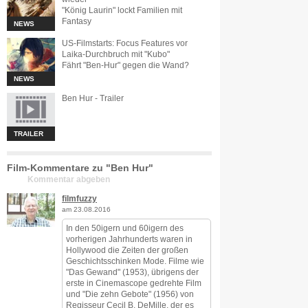
"König Laurin" lockt Familien mit
Fantasy
NEWS
US-Filmstarts: Focus Features vor
Laika-Durchbruch mit "Kubo"
Fährt "Ben-Hur" gegen die Wand?
NEWS
Ben Hur - Trailer
TRAILER
Film-Kommentare zu "Ben Hur"
Kommentar abgeben
filmfuzzy
am 23.08.2016
In den 50igern und 60igern des
vorherigen Jahrhunderts waren in
Hollywood die Zeiten der großen
Geschichtsschinken Mode. Filme wie
"Das Gewand" (1953), übrigens der
erste in Cinemascope gedrehte Film
und "Die zehn Gebote" (1956) von
Regisseur Cecil B. DeMille, der es