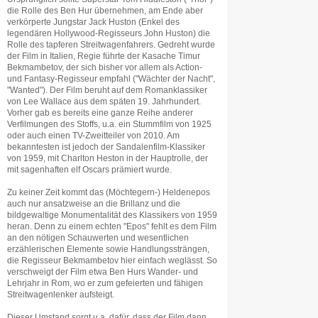
die Rolle des Ben Hur übernehmen, am Ende aber
verkörperte Jungstar Jack Huston (Enkel des
legendären Hollywood-Regisseurs John Huston) die
Rolle des tapferen Streitwagenfahrers. Gedreht wurde
der Film in Italien, Regie führte der Kasache Timur
Bekmambetov, der sich bisher vor allem als Action-
und Fantasy-Regisseur empfahl ("Wächter der Nacht",
"Wanted"). Der Film beruht auf dem Romanklassiker
von Lee Wallace aus dem späten 19. Jahrhundert.
Vorher gab es bereits eine ganze Reihe anderer
Verfilmungen des Stoffs, u.a. ein Stummfilm von 1925
oder auch einen TV-Zweitteiler von 2010. Am
bekanntesten ist jedoch der Sandalenfilm-Klassiker
von 1959, mit Charlton Heston in der Hauptrolle, der
mit sagenhaften elf Oscars prämiert wurde.
Zu keiner Zeit kommt das (Möchtegern-) Heldenepos
auch nur ansatzweise an die Brillanz und die
bildgewaltige Monumentalität des Klassikers von 1959
heran. Denn zu einem echten "Epos" fehlt es dem Film
an den nötigen Schauwerten und wesentlichen
erzählerischen Elemente sowie Handlungssträngen,
die Regisseur Bekmambetov hier einfach weglässt. So
verschweigt der Film etwa Ben Hurs Wander- und
Lehrjahr in Rom, wo er zum gefeierten und fähigen
Streitwagenlenker aufsteigt.
Dieser Umstand sorgt u.a. dafür, dass der Film dann