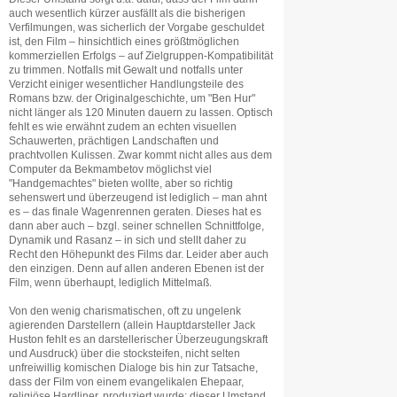
auch wesentlich kürzer ausfällt als die bisherigen
Verfilmungen, was sicherlich der Vorgabe geschuldet
ist, den Film – hinsichtlich eines größtmöglichen
kommerziellen Erfolgs – auf Zielgruppen-Kompatibilität
zu trimmen. Notfalls mit Gewalt und notfalls unter
Verzicht einiger wesentlicher Handlungsteile des
Romans bzw. der Originalgeschichte, um "Ben Hur"
nicht länger als 120 Minuten dauern zu lassen. Optisch
fehlt es wie erwähnt zudem an echten visuellen
Schauwerten, prächtigen Landschaften und
prachtvollen Kulissen. Zwar kommt nicht alles aus dem
Computer da Bekmambetov möglichst viel
"Handgemachtes" bieten wollte, aber so richtig
sehenswert und überzeugend ist lediglich – man ahnt
es – das finale Wagenrennen geraten. Dieses hat es
dann aber auch – bzgl. seiner schnellen Schnittfolge,
Dynamik und Rasanz – in sich und stellt daher zu
Recht den Höhepunkt des Films dar. Leider aber auch
den einzigen. Denn auf allen anderen Ebenen ist der
Film, wenn überhaupt, lediglich Mittelmaß.
Von den wenig charismatischen, oft zu ungelenk
agierenden Darstellern (allein Hauptdarsteller Jack
Huston fehlt es an darstellerischer Überzeugungskraft
und Ausdruck) über die stocksteifen, nicht selten
unfreiwillig komischen Dialoge bis hin zur Tatsache,
dass der Film von einem evangelikalen Ehepaar,
religiöse Hardliner, produziert wurde: dieser Umstand