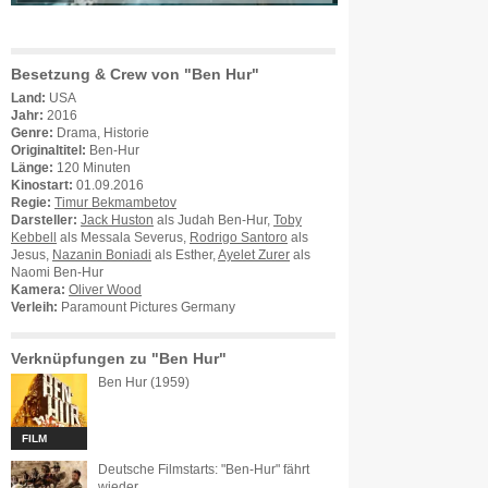
Besetzung & Crew von "Ben Hur"
Land:
USA
Jahr:
2016
Genre:
Drama, Historie
Originaltitel:
Ben-Hur
Länge:
120 Minuten
Kinostart:
01.09.2016
Regie:
Timur Bekmambetov
Darsteller:
Jack Huston
als Judah Ben-Hur,
Toby
Kebbell
als Messala Severus,
Rodrigo Santoro
als
Jesus,
Nazanin Boniadi
als Esther,
Ayelet Zurer
als
Naomi Ben-Hur
Kamera:
Oliver Wood
Verleih:
Paramount Pictures Germany
Verknüpfungen zu "Ben Hur"
Ben Hur (1959)
FILM
Deutsche Filmstarts: "Ben-Hur" fährt
wieder