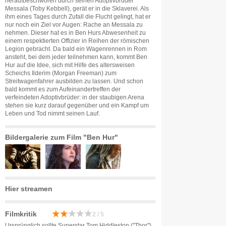
heraufbeschworen durch seinen Adoptivbruder
Messala (Toby Kebbell), gerät er in die Sklaverei. Als
ihm eines Tages durch Zufall die Flucht gelingt, hat er
nur noch ein Ziel vor Augen: Rache an Messala zu
nehmen. Dieser hat es in Ben Hurs Abwesenheit zu
einem respektierten Offizier in Reihen der römischen
Legion gebracht. Da bald ein Wagenrennen in Rom
ansteht, bei dem jeder teilnehmen kann, kommt Ben
Hur auf die Idee, sich mit Hilfe des altersweisen
Scheichs Ilderim (Morgan Freeman) zum
Streitwagenfahrer ausbilden zu lassen. Und schon
bald kommt es zum Aufeinandertreffen der
verfeindeten Adoptivbrüder: in der staubigen Arena
stehen sie kurz darauf gegenüber und ein Kampf um
Leben und Tod nimmt seinen Lauf.
Bildergalerie zum Film "Ben Hur"
Hier streamen
Filmkritik
2 / 5
Ursprünglich sollte Superstar Tom Hiddleston ("Thor")