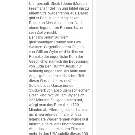
Ufer gespült. Sheik Ilderim (Morgan
Freeman) findet ihn und bildet ihn zu
einem Streitwagenfahrer aus. Damit
gibt er Ben Hur die Möglichkeit
Rache an Mesalla zu üben. Nach
einem legendären Rennen hat er
sein Ziel erreicht.
Der Film beruht auf dem
gleichnamigen Roman von Lew
Wallace. Gegenüber dem Original
von William Wyler wird in diesem
Remake der eigentliche Kern der
Geschichte, nämlich die Begegnung
von Juda Ben Hur mit Jesus, nur
beiläufig angerissen, als hätte man
Angst gehabt den christlichen Teil
dieser Geschichte zu erzählen.
So bleibt das Ganze nur ein
Stückwerk von absolutem schlechtem
Erzählkino. Wo William Wyler sich
222 Minuten Zeit genommen hat,
würgt man das Remake in 120
Minuten ab. Allerdings eines hat man
nicht neu erfunden, nämlich das
legendäre Wagenrennen wurde fast
bildlich eins zu eins übernommen.
Aber das allein rettet den Film nicht
mehr. In den USA spielte dieses 100