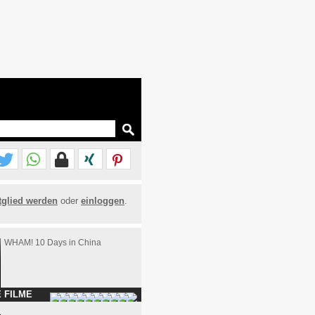
tglied werden
oder
einloggen
.
WHAM! 10 Days in China
 FILME