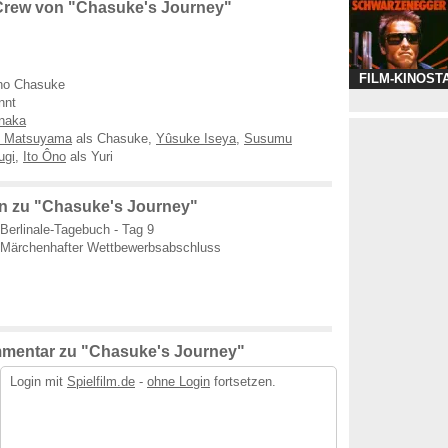
Crew von "Chasuke's Journey"
FILM-KINOST
no Chasuke
nnt
anaka
i Matsuyama
als Chasuke,
Yûsuke Iseya
,
Susumu
ugi
,
Ito Ôno
als Yuri
n zu "Chasuke's Journey"
Berlinale-Tagebuch - Tag 9
Märchenhafter Wettbewerbsabschluss
mentar zu "Chasuke's Journey"
Login mit
Spielfilm.de
-
ohne Login
fortsetzen.