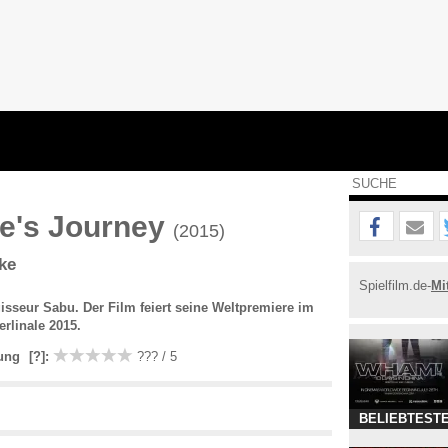
e's Journey
(2015)
ke
Spielfilm.de-
Mi
sseur Sabu. Der Film feiert seine Weltpremiere im
rlinale 2015.
ung
[?]
:
??? / 5
BELIEBTESTE