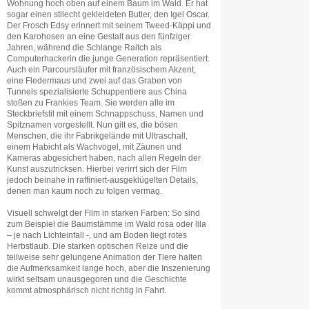
Wohnung hoch oben auf einem Baum im Wald. Er hat
sogar einen stilecht gekleideten Butler, den Igel Oscar.
Der Frosch Edsy erinnert mit seinem Tweed-Käppi und
den Karohosen an eine Gestalt aus den fünfziger
Jahren, während die Schlange Raitch als
Computerhackerin die junge Generation repräsentiert.
Auch ein Parcoursläufer mit französischem Akzent,
eine Fledermaus und zwei auf das Graben von
Tunnels spezialisierte Schuppentiere aus China
stoßen zu Frankies Team. Sie werden alle im
Steckbriefstil mit einem Schnappschuss, Namen und
Spitznamen vorgestellt. Nun gilt es, die bösen
Menschen, die ihr Fabrikgelände mit Ultraschall,
einem Habicht als Wachvogel, mit Zäunen und
Kameras abgesichert haben, nach allen Regeln der
Kunst auszutricksen. Hierbei verirrt sich der Film
jedoch beinahe in raffiniert-ausgeklügelten Details,
denen man kaum noch zu folgen vermag.
Visuell schwelgt der Film in starken Farben: So sind
zum Beispiel die Baumstämme im Wald rosa oder lila
– je nach Lichteinfall -, und am Boden liegt rotes
Herbstlaub. Die starken optischen Reize und die
teilweise sehr gelungene Animation der Tiere halten
die Aufmerksamkeit lange hoch, aber die Inszenierung
wirkt seltsam unausgegoren und die Geschichte
kommt atmosphärisch nicht richtig in Fahrt.