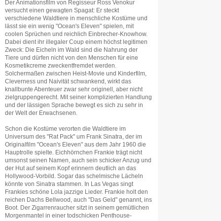
Der Animationsfilm von Regisseur Ross Venokur
versucht einen gewagten Spagat: Er steckt
verschiedene Waldtiere in menschliche Kostüme und
lässt sie ein wenig "Ocean's Eleven" spielen, mit
coolen Sprüchen und reichlich Einbrecher-Knowhow.
Dabei dient ihr illegaler Coup einem höchst legitimen
Zweck: Die Eicheln im Wald sind die Nahrung der
Tiere und dürfen nicht von den Menschen für eine
Kosmetikcreme zweckentfremdet werden.
Solchermaßen zwischen Heist-Movie und Kinderfilm,
Cleverness und Naivität schwankend, wirkt das
knallbunte Abenteuer zwar sehr originell, aber nicht
zielgruppengerecht. Mit seiner komplizierten Handlung
und der lässigen Sprache bewegt es sich zu sehr in
der Welt der Erwachsenen.
Schon die Kostüme verorten die Waldtiere im
Universum des "Rat Pack" um Frank Sinatra, der im
Originalfilm "Ocean's Eleven" aus dem Jahr 1960 die
Hauptrolle spielte. Eichhörnchen Frankie trägt nicht
umsonst seinen Namen, auch sein schicker Anzug und
der Hut auf seinem Kopf erinnern deutlich an das
Hollywood-Vorbild. Sogar das schelmische Lächeln
könnte von Sinatra stammen. In Las Vegas singt
Frankies schöne Lola jazzige Lieder. Frankie holt den
reichen Dachs Bellwood, auch "Das Geld" genannt, ins
Boot. Der Zigarrenraucher sitzt in seinem gemütlichen
Morgenmantel in einer todschicken Penthouse-