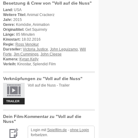
Besetzung & Crew von "Voll auf die Nuss"
Land:
USA
Weitere Titel:
Animal Crackerz
Jahr:
2015
Genre:
Komödie, Animation
Originaltitel:
Get Squirrely
Länge:
85 Minuten
Kinostart:
18.02.2016
Regie:
Ross Venokur
Darsteller:
Victoria Justice
,
John Leguizamo
,
Will
Forte
,
Jim Cummings
,
John Cleese
Kamera:
Kyran Kelly
Verleih:
Kinostar, Splendid Film
Verknüpfungen zu "Voll auf die Nuss"
Voll auf die Nuss - Trailer
TRAILER
Dein Film-Kommentar zu "Voll auf die
Nuss"
Login mit
Spielfilm.de
-
ohne Login
fortsetzen.