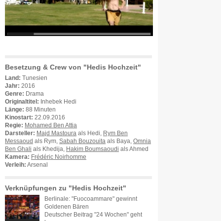
Besetzung & Crew von "Hedis Hochzeit"
Land:
Tunesien
Jahr:
2016
Genre:
Drama
Originaltitel:
Inhebek Hedi
Länge:
88 Minuten
Kinostart:
22.09.2016
Regie:
Mohamed Ben Attia
Darsteller:
Majd Mastoura
als Hedi,
Rym Ben
Messaoud
als Rym,
Sabah Bouzouita
als Baya,
Omnia
Ben Ghali
als Khedija,
Hakim Boumsaoudi
als Ahmed
Kamera:
Frédéric Noirhomme
Verleih:
Arsenal
Verknüpfungen zu "Hedis Hochzeit"
Berlinale: "Fuocoammare" gewinnt
Goldenen Bären
Deutscher Beitrag "24 Wochen" geht