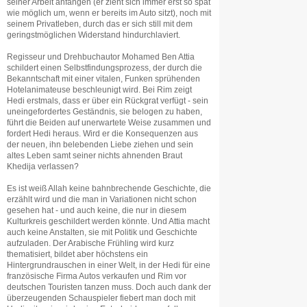
seiner Arbeit anfangen (er zieht sich immer erst so spät
wie möglich um, wenn er bereits im Auto sitzt), noch mit
seinem Privatleben, durch das er sich still mit dem
geringstmöglichen Widerstand hindurchlaviert.
Regisseur und Drehbuchautor Mohamed Ben Attia
schildert einen Selbstfindungsprozess, der durch die
Bekanntschaft mit einer vitalen, Funken sprühenden
Hotelanimateuse beschleunigt wird. Bei Rim zeigt
Hedi erstmals, dass er über ein Rückgrat verfügt - sein
uneingefordertes Geständnis, sie belogen zu haben,
führt die Beiden auf unerwartete Weise zusammen und
fordert Hedi heraus. Wird er die Konsequenzen aus
der neuen, ihn belebenden Liebe ziehen und sein
altes Leben samt seiner nichts ahnenden Braut
Khedija verlassen?
Es ist weiß Allah keine bahnbrechende Geschichte, die
erzählt wird und die man in Variationen nicht schon
gesehen hat - und auch keine, die nur in diesem
Kulturkreis geschildert werden könnte. Und Attia macht
auch keine Anstalten, sie mit Politik und Geschichte
aufzuladen. Der Arabische Frühling wird kurz
thematisiert, bildet aber höchstens ein
Hintergrundrauschen in einer Welt, in der Hedi für eine
französische Firma Autos verkaufen und Rim vor
deutschen Touristen tanzen muss. Doch auch dank der
überzeugenden Schauspieler fiebert man doch mit