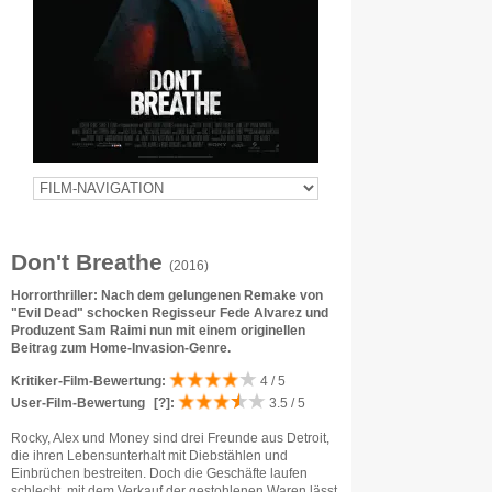
Don't Breathe
(2016)
Horrorthriller: Nach dem gelungenen Remake von
"Evil Dead" schocken Regisseur Fede Alvarez und
Produzent Sam Raimi nun mit einem originellen
Beitrag zum Home-Invasion-Genre.
Kritiker-Film-Bewertung:
4 / 5
User-Film-Bewertung
[?]
:
3.5 / 5
Rocky, Alex und Money sind drei Freunde aus Detroit,
die ihren Lebensunterhalt mit Diebstählen und
Einbrüchen bestreiten. Doch die Geschäfte laufen
schlecht, mit dem Verkauf der gestohlenen Waren lässt