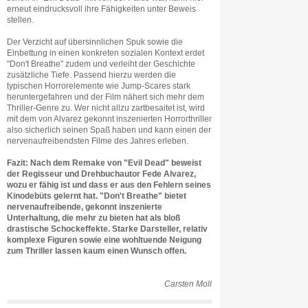
erneut eindrucksvoll ihre Fähigkeiten unter Beweis
stellen.
Der Verzicht auf übersinnlichen Spuk sowie die
Einbettung in einen konkreten sozialen Kontext erdet
"Don't Breathe" zudem und verleiht der Geschichte
zusätzliche Tiefe. Passend hierzu werden die
typischen Horrorelemente wie Jump-Scares stark
heruntergefahren und der Film nähert sich mehr dem
Thriller-Genre zu. Wer nicht allzu zartbesaitet ist, wird
mit dem von Alvarez gekonnt inszenierten Horrorthriller
also sicherlich seinen Spaß haben und kann einen der
nervenaufreibendsten Filme des Jahres erleben.
Fazit: Nach dem Remake von "Evil Dead" beweist
der Regisseur und Drehbuchautor Fede Alvarez,
wozu er fähig ist und dass er aus den Fehlern seines
Kinodebüts gelernt hat. "Don't Breathe" bietet
nervenaufreibende, gekonnt inszenierte
Unterhaltung, die mehr zu bieten hat als bloß
drastische Schockeffekte. Starke Darsteller, relativ
komplexe Figuren sowie eine wohltuende Neigung
zum Thriller lassen kaum einen Wunsch offen.
Carsten Moll