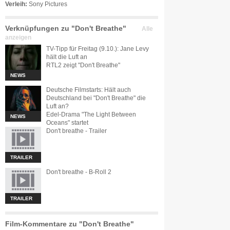
Verleih:
Sony Pictures
Verknüpfungen zu "Don't Breathe"
Alle
anzeigen
TV-Tipp für Freitag (9.10.): Jane Levy
hält die Luft an
RTL2 zeigt "Don't Breathe"
NEWS
Deutsche Filmstarts: Hält auch
Deutschland bei "Don't Breathe" die
Luft an?
Edel-Drama "The Light Between
NEWS
Oceans" startet
Don't breathe - Trailer
TRAILER
Don't breathe - B-Roll 2
TRAILER
Film-Kommentare zu "Don't Breathe"