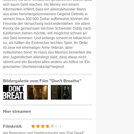
sich kaum Geld machen. Als Money von einem
Informanten erfährt, dass ein alleinstehender Mann
aus einer heruntergekommenem Gegend Detroits in
seinem Haus 300.000 Dollar aufbewahrt, können die
Freunde der Versuchung nicht widerstehen. Vor allem
Rocky, die gemeinsam mit ihrer Schwester Diddy nach
Kalifornien ziehen möchte, will möglichst schnell an
viel Geld kommen. Und anfangs scheint es tatsächlich
so, als hätten die Einbrecher leichtes Spiel: Ihr Opfer
ist zwar ein ehemaliger Army-Veteran, aber
vollkommen blind. Im Haus des Mannes bemerken die
drei Jugendlichen allerdings bald, dass etwas nicht
stimmt und der Besitzer alles andere als hilflos ist. Ein
grausamer Überlebenskampf beginnt.
Bildergalerie zum Film "Don't Breathe"
Hier streamen
Filmkritik
4 / 5
Als Regisseur und Drehbuchautor von "Evil Dead",