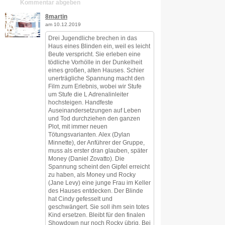
Kommentar abgeben
8martin
am 10.12.2019
Drei Jugendliche brechen in das
Haus eines Blinden ein, weil es leicht
Beute verspricht. Sie erleben eine
tödliche Vorhölle in der Dunkelheit
eines großen, alten Hauses. Schier
unerträgliche Spannung macht den
Film zum Erlebnis, wobei wir Stufe
um Stufe die L Adrenalinleiter
hochsteigen. Handfeste
Auseinandersetzungen auf Leben
und Tod durchziehen den ganzen
Plot, mit immer neuen
Tötungsvarianten. Alex (Dylan
Minnette), der Anführer der Gruppe,
muss als erster dran glauben, später
Money (Daniel Zovatto). Die
Spannung scheint den Gipfel erreicht
zu haben, als Money und Rocky
(Jane Levy) eine junge Frau im Keller
des Hauses entdecken. Der Blinde
hat Cindy gefesselt und
geschwängert. Sie soll ihm sein totes
Kind ersetzen. Bleibt für den finalen
Showdown nur noch Rocky übrig. Bei