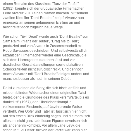
einem Remake des Klassikers "Tanz der Teufel"
(1981), konnte sich der uruguayische Filmemacher
Fede Alvarez 2013 einen Namen machen. Mit seinem
zweiten Kinofilm "Don't Breathe" knüpft Alvarez nun
einerseits an seinen gelungenen Erstling an und
beschreitet doch zugleich neue Wege.
Wie schon "Evil Dead" wurde auch "Don't Beathe" von
Sam Raimi ("Tanz der Teufel", "Drag Me to Hell")
produziert und von Alvarez in Zusammenarbeit mit
Rodo Sayagues geschrieben. Und selbstverständlich
erzählt der Filmemacher wieder eine Geschichte, die
sich dem Horrorgenre zuordnen lässt und vor
drastischen Gewaltdarstellungen sowie plakativen
Schockeffekten nicht zurückschreckt. Und dennoch
macht Alavarez mit "Don't Breathe" einiges anders und
manches besser als noch in seinem Debüt.
Da ist zum einen die Story, die sich frisch anfühlt und
mit dem blinden Widersacher einen originellen Twist
bietet, der die Grundidee des Klassikers "Warte, bis es
dunkel ist" (1967), den Überlebenskampf in
vollkommener Finsternis, auf faszinierende Weise
verdreht. Wer Opfer und Täter ist, lässt sich hier nicht
auf den ersten Blick eindeutig sagen und die moralisch
allesamt nicht ganz tadellosen Figuren erweisen sich
als angenehm komplex. Vor allem Jane Levy, die
schon in "Evil Dead" mit von der Partie war, kann hier