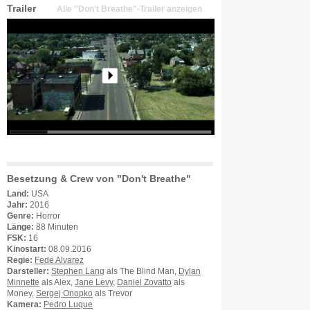
Trailer
Alle "Don't Breathe"-Trailer anzeigen
Besetzung & Crew von "Don't Breathe"
Land:
USA
Jahr:
2016
Genre:
Horror
Länge:
88 Minuten
FSK:
16
Kinostart:
08.09.2016
Regie:
Fede Alvarez
Darsteller:
Stephen Lang
als The Blind Man,
Dylan
Minnette
als Alex,
Jane Levy
,
Daniel Zovatto
als
Money,
Sergej Onopko
als Trevor
Kamera:
Pedro Luque