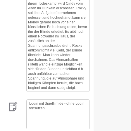
ihrem Todeskampf wird Cindy vom
Alten im Dunkeln erschossen. Rocky
soll ihre Aufgabe übernehmen:
gefesselt und hochgehängt kann sie
Money gerade noch vor einer
künstlichen Befruchtung retten, bevor
ihn der Blinde erledigt. Es gibt noch
einen Rottweiler im Haus, der
zusätzlich an der
Spannungsschraube dreht. Rocky
entkommt mit viel Geld, der Blinde
überlebt. Man kann wieder
durchatmen. Das Atemanhalten
(Titel!) war die einzige Möglichkeit
sich für den Blinden unsichtbar d.h.
auch unfühlbar zu machen.
Spannung, die auf Atmosphäre und
blutigen Kämpfen beruht, die hoch
beginnt und dann stetig steigt.
Login mit
Spielfilm.de
-
ohne Login
fortsetzen.