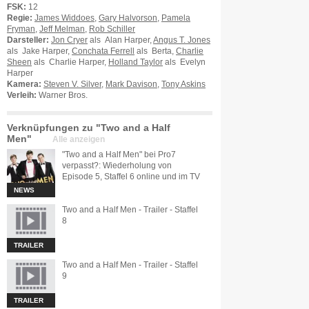
FSK:
12
Regie:
James Widdoes
,
Gary Halvorson
,
Pamela
Fryman
,
Jeff Melman
,
Rob Schiller
Darsteller:
Jon Cryer
als Alan Harper,
Angus T. Jones
als Jake Harper,
Conchata Ferrell
als Berta,
Charlie
Sheen
als Charlie Harper,
Holland Taylor
als Evelyn
Harper
Kamera:
Steven V. Silver
,
Mark Davison
,
Tony Askins
Verleih:
Warner Bros.
Verknüpfungen zu "Two and a Half
Men"
Alle anzeigen
"Two and a Half Men" bei Pro7
verpasst?: Wiederholung von
Episode 5, Staffel 6 online und im TV
NEWS
Two and a Half Men - Trailer - Staffel
8
TRAILER
Two and a Half Men - Trailer - Staffel
9
TRAILER