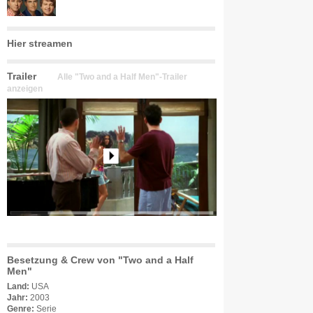
Hier streamen
Trailer
Alle "Two and a Half Men"-Trailer
anzeigen
Besetzung & Crew von "Two and a Half
Men"
Land:
USA
Jahr:
2003
Genre:
Serie