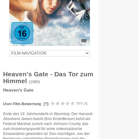
Heaven's Gate - Das Tor zum
Himmel
(1980)
Heaven's Gate
User-Film-Bewertung
[?]
:
??? / 5
Ende des 19. Jahrhunderts in Wyoming: Der Harvard-
Absolvent James Averill (Kris Kristofferson) kehrt als
Federal Marshal zurück nach Johnson County, das
zum Anziehungspunkt für arme osteuropäische
Einwanderer geworden ist. Den mächtigen, von der
Regierung unterstützten Rinderbaronen sind die