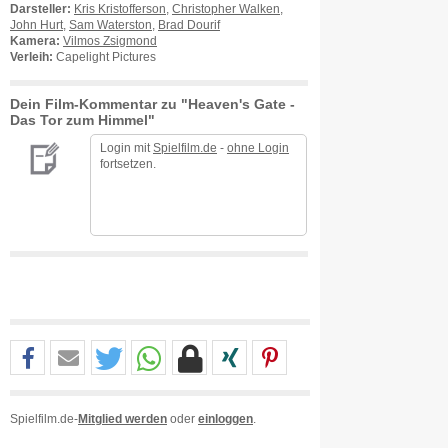
Darsteller:
Kris Kristofferson
,
Christopher Walken
,
John Hurt
,
Sam Waterston
,
Brad Dourif
Kamera:
Vilmos Zsigmond
Verleih:
Capelight Pictures
Dein Film-Kommentar zu "Heaven's Gate -
Das Tor zum Himmel"
Login mit
Spielfilm.de
-
ohne Login
fortsetzen.
Spielfilm.de-
Mitglied werden
oder
einloggen
.