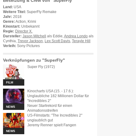
Besetzung & Crew von "SuperFly"
Land:
USA
Weitere Titel:
SuperFly Remake
Jahr:
2018
Genre:
Action, Krimi
Kinostart:
Unbekannt
Regie:
Director X.
Darsteller:
Jason Mitchell
als Eddie,
Andrea Londo
als
Cynthia,
Trevor Jackson
,
Lex Scott Davis
,
Terayle Hill
Verleih:
Sony Pictures
Verknüpfungen zu "SuperFly"
Super Fly (1972)
FILM
Kinocharts USA (15. - 17.6.):
Unglaubliche 182 Millionen Dollar für
"Incredibles 2"
Neuer Startrekord für einen
NEWS
Animationsstreifen
US-Filmstarts: "The Incredibles 2"
unglaublich gut
Jeremy Renner spielt Fangen
NEWS