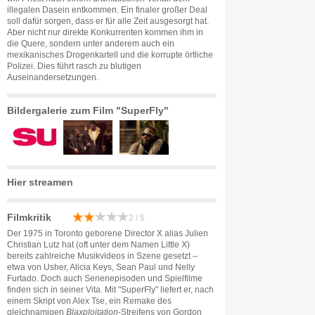
illegalen Dasein entkommen. Ein finaler großer Deal
soll dafür sorgen, dass er für alle Zeit ausgesorgt hat.
Aber nicht nur direkte Konkurrenten kommen ihm in
die Quere, sondern unter anderem auch ein
mexikanisches Drogenkartell und die korrupte örtliche
Polizei. Dies führt rasch zu blutigen
Auseinandersetzungen.
Bildergalerie zum Film "SuperFly"
Hier streamen
Filmkritik
2 / 5
Der 1975 in Toronto geborene Director X alias Julien
Christian Lutz hat (oft unter dem Namen Little X)
bereits zahlreiche Musikvideos in Szene gesetzt –
etwa von Usher, Alicia Keys, Sean Paul und Nelly
Furtado. Doch auch Serienepisoden und Spielfilme
finden sich in seiner Vita. Mit "SuperFly" liefert er, nach
einem Skript von Alex Tse, ein Remake des
gleichnamigen
Blaxploitation
-Streifens von Gordon