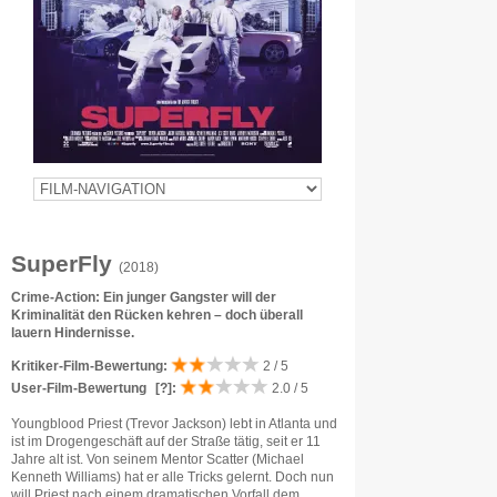
SuperFly
(2018)
Crime-Action: Ein junger Gangster will der
Kriminalität den Rücken kehren – doch überall
lauern Hindernisse.
Kritiker-Film-Bewertung:
2 / 5
User-Film-Bewertung
[?]
:
2.0 / 5
Youngblood Priest (Trevor Jackson) lebt in Atlanta und
ist im Drogengeschäft auf der Straße tätig, seit er 11
Jahre alt ist. Von seinem Mentor Scatter (Michael
Kenneth Williams) hat er alle Tricks gelernt. Doch nun
will Priest nach einem dramatischen Vorfall dem