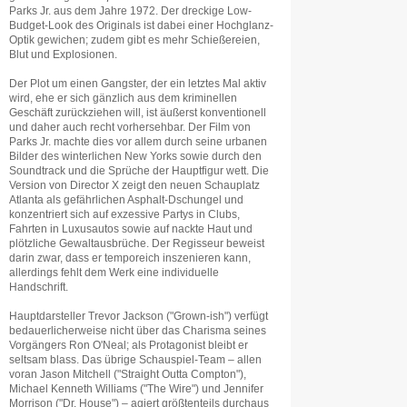
Parks Jr. aus dem Jahre 1972. Der dreckige Low-
Budget-Look des Originals ist dabei einer Hochglanz-
Optik gewichen; zudem gibt es mehr Schießereien,
Blut und Explosionen.
Der Plot um einen Gangster, der ein letztes Mal aktiv
wird, ehe er sich gänzlich aus dem kriminellen
Geschäft zurückziehen will, ist äußerst konventionell
und daher auch recht vorhersehbar. Der Film von
Parks Jr. machte dies vor allem durch seine urbanen
Bilder des winterlichen New Yorks sowie durch den
Soundtrack und die Sprüche der Hauptfigur wett. Die
Version von Director X zeigt den neuen Schauplatz
Atlanta als gefährlichen Asphalt-Dschungel und
konzentriert sich auf exzessive Partys in Clubs,
Fahrten in Luxusautos sowie auf nackte Haut und
plötzliche Gewaltausbrüche. Der Regisseur beweist
darin zwar, dass er temporeich inszenieren kann,
allerdings fehlt dem Werk eine individuelle
Handschrift.
Hauptdarsteller Trevor Jackson ("Grown-ish") verfügt
bedauerlicherweise nicht über das Charisma seines
Vorgängers Ron O'Neal; als Protagonist bleibt er
seltsam blass. Das übrige Schauspiel-Team – allen
voran Jason Mitchell ("Straight Outta Compton"),
Michael Kenneth Williams ("The Wire") und Jennifer
Morrison ("Dr. House") – agiert größtenteils durchaus