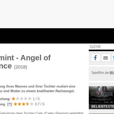
int - Angel of
nce
(2018)
Spielfilm.de-
Mi
ng ihres Mannes und ihrer Tochter mutiert eine
rau und Mutter zu einem knallharten Racheengel.
ertung:
1 / 5
ung
[?]
:
3.7 / 5
BELIEBTESTE
burtstag ihrer Tochter Carly (Cailey Fleming) widerfährt