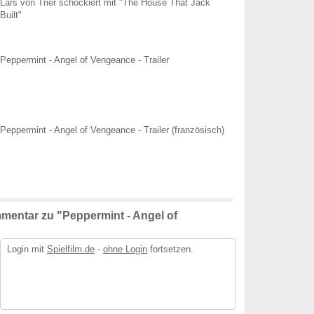
Lars von Trier schockiert mit "The House That Jack
Built"
Peppermint - Angel of Vengeance - Trailer
Peppermint - Angel of Vengeance - Trailer (französisch)
mentar zu "Peppermint - Angel of
Login mit
Spielfilm.de
-
ohne Login
fortsetzen.