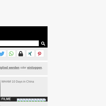
tglied werden
oder
einloggen
.
WHAM! 10 Days in China
 FILME