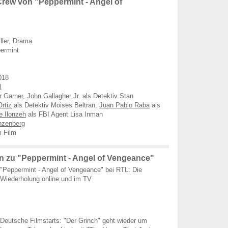
rew von "Peppermint - Angel of
iller, Drama
ermint
018
l
r Garner
,
John Gallagher Jr.
als Detektiv Stan
rtiz
als Detektiv Moises Beltran,
Juan Pablo Raba
als
e Ilonzeh
als FBI Agent Lisa Inman
nzenberg
 Film
 zu "Peppermint - Angel of Vengeance"
"Peppermint - Angel of Vengeance" bei RTL: Die
Wiederholung online und im TV
Deutsche Filmstarts: "Der Grinch" geht wieder um