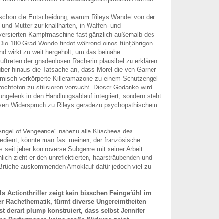
 schon die Entscheidung, warum Rileys Wandel von der
 und Mutter zur knallharten, in Waffen- und
versierten Kampfmaschine fast gänzlich außerhalb des
. Die 180-Grad-Wende findet während eines fünfjährigen
und wirkt zu weit hergeholt, um das beinahe
uftreten der gnadenlosen Rächerin plausibel zu erklären.
ber hinaus die Tatsache an, dass Morel die von Garner
amisch verkörperte Killeramazone zu einem Schutzengel
echteten zu stilisieren versucht. Dieser Gedanke wird
ungelenk in den Handlungsablauf integriert, sondern steht
sen Widerspruch zu Rileys geradezu psychopathischem
Angel of Vengeance" nahezu alle Klischees des
bedient, könnte man fast meinen, der französische
s seit jeher kontroverse Subgenre mit seiner Arbeit
lich zieht er den unreflektierten, haarsträubenden und
 Brüche auskommenden Amoklauf dafür jedoch viel zu
ls Actionthriller zeigt kein bisschen Feingefühl im
r Rachethematik, türmt diverse Ungereimtheiten
st derart plump konstruiert, dass selbst Jennifer