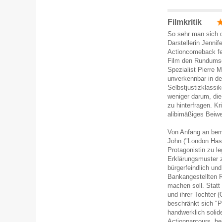
Filmkritik
So sehr man sich d
Darstellerin Jenni
Actioncomeback feie
Film den Rundumsch
Spezialist Pierre 
unverkennbar in de
Selbstjustizklassik
weniger darum, die
zu hinterfragen. K
alibimäßiges Beiwe
Von Anfang an bem
John ("London Has 
Protagonistin zu leg
Erklärungsmuster z
bürgerfeindlich un
Bankangestellten Ri
machen soll. Statt
und ihrer Tochter 
beschränkt sich "P
handwerklich solid
Actionparcours, be