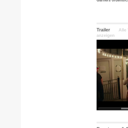
Garners ordentli
Trailer
Alle
anzeigen