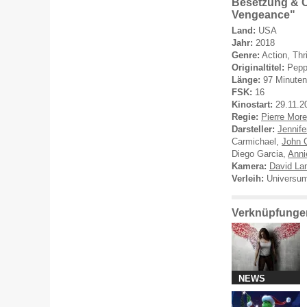
Besetzung & C
Vengeance"
Land:
USA
Jahr:
2018
Genre:
Action, Thr
Originaltitel:
Pepp
Länge:
97 Minuten
FSK:
16
Kinostart:
29.11.2
Regie:
Pierre More
Darsteller:
Jennife
Carmichael,
John O
Diego Garcia,
Anni
Kamera:
David La
Verleih:
Universum
Verknüpfungen
NEWS