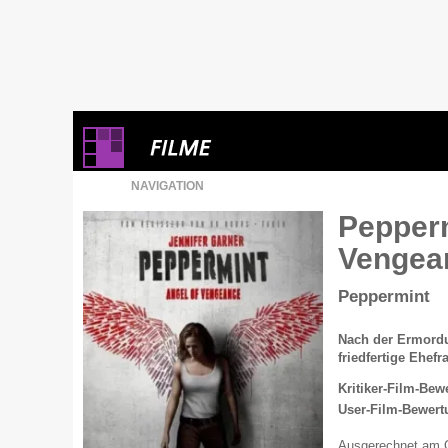
NAVIGATION
Pepperm
Vengea
Peppermint
Nach der Ermordu
friedfertige Ehef
Kritiker-Film-Bew
User-Film-Bewert
Ausgerechnet am Ge