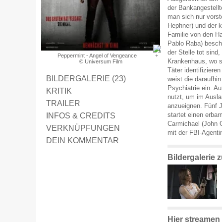
der Bankangestellt
man sich nur vorst
Hephner) und der k
Familie von den H
Pablo Raba) besch
der Stelle tot sin
Peppermint - Angel of Vengeance
Krankenhaus, wo s
© Universum Film
Täter identifiziere
BILDERGALERIE (23)
weist die daraufhi
Psychiatrie ein. Au
KRITIK
nutzt, um im Ausl
TRAILER
anzueignen. Fünf J
INFOS & CREDITS
startet einen erba
Carmichael (John G
VERKNÜPFUNGEN
mit der FBI-Agenti
DEIN KOMMENTAR
Bildergalerie
Hier streamen