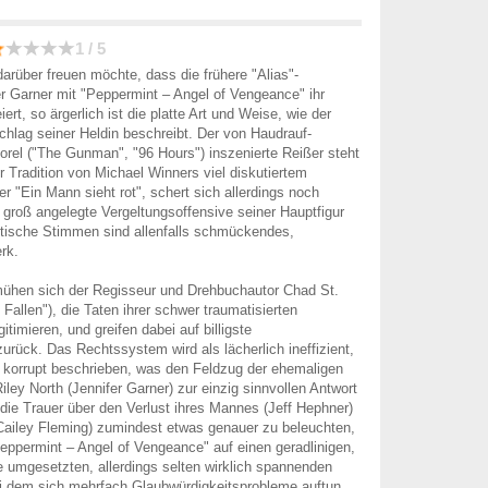
1 / 5
arüber freuen möchte, dass die frühere "Alias"-
fer Garner mit "Peppermint – Angel of Vengeance" ihr
rt, so ärgerlich ist die platte Art und Weise, wie der
lag seiner Heldin beschreibt. Der von Haudrauf-
Morel ("The Gunman", "96 Hours") inszenierte Reißer steht
r Tradition von Michael Winners viel diskutiertem
er "Ein Mann sieht rot", schert sich allerdings noch
 groß angelegte Vergeltungsoffensive seiner Hauptfigur
ritische Stimmen sind allenfalls schmückendes,
rk.
ühen sich der Regisseur und Drehbuchautor Chad St.
Fallen"), die Taten ihrer schwer traumatisierten
itimieren, und greifen dabei auf billigste
urück. Das Rechtssystem wird als lächerlich ineffizient,
d korrupt beschrieben, was den Feldzug der ehemaligen
ley North (Jennifer Garner) zur einzig sinnvollen Antwort
 die Trauer über den Verlust ihres Mannes (Jeff Hephner)
(Cailey Fleming) zumindest etwas genauer zu beleuchten,
eppermint – Angel of Vengeance" auf einen geradlinigen,
e umgesetzten, allerdings selten wirklich spannenden
i dem sich mehrfach Glaubwürdigkeitsprobleme auftun.