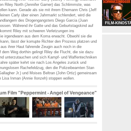
en Riley North (Jennifer Garner) das Schlimmste, was
ellen kann. Gerade als sie mit ihrem Ehemann Chris (Jeff
leinen Carly über einen Jahrmarkt schlendert, wird die
andlangern des Drogengangsters Diego Garcia (Juan
FILM-KINOST
ossen. Während ihr Gatte und das Geburtstagskind auf
d, kommt Riley mit schweren Verletzungen ins
ie irgendwann aus dem Koma erwacht. Obwohl sie die
n kann, lässt der korrupte Richter den Prozess platzen und
n aus ihrer Haut fahrende Zeugin auch noch in die
f dem Weg dorthin gelingt Riley die Flucht, die sie dazu
and unterzutauchen und sich Kampf- und Waffentechniken
ahre später kehrt sie nach Los Angeles zurück und
rmungslosen Rachefeldzug, den die Polizeibeamten Stan
allagher Jr.) und Moises Beltran (John Ortiz) gemeinsam
n Lisa Inman (Annie Ilonzeh) stoppen wollen.
 zum Film "Peppermint - Angel of Vengeance"