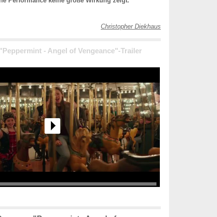
che Performance keine große Wirkung zeigt.
Christopher Diekhaus
 "Peppermint - Angel of Vengeance"-Trailer