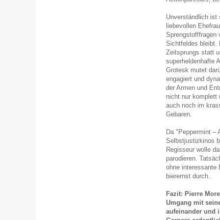
Unverständlich ist
liebevollen Ehefrau
Sprengstofffragen 
Sichtfeldes bleibt
Zeitsprungs statt 
superheldenhafte A
Grotesk mutet darü
engagiert und dyn
der Armen und Entr
nicht nur komplett 
auch noch im kras
Gebaren.
Da "Peppermint – 
Selbstjustizkinos 
Regisseur wolle da
parodieren. Tatsäch
ohne interessante
bierernst durch.
Fazit: Pierre More
Umgang mit seine
aufeinander und i