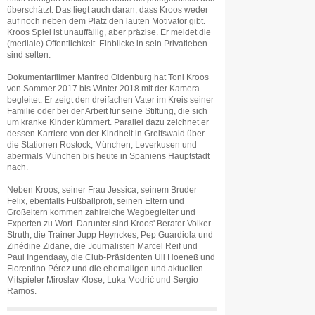
überschätzt. Das liegt auch daran, dass Kroos weder
auf noch neben dem Platz den lauten Motivator gibt.
Kroos Spiel ist unauffällig, aber präzise. Er meidet die
(mediale) Öffentlichkeit. Einblicke in sein Privatleben
sind selten.
Dokumentarfilmer Manfred Oldenburg hat Toni Kroos
von Sommer 2017 bis Winter 2018 mit der Kamera
begleitet. Er zeigt den dreifachen Vater im Kreis seiner
Familie oder bei der Arbeit für seine Stiftung, die sich
um kranke Kinder kümmert. Parallel dazu zeichnet er
dessen Karriere von der Kindheit in Greifswald über
die Stationen Rostock, München, Leverkusen und
abermals München bis heute in Spaniens Hauptstadt
nach.
Neben Kroos, seiner Frau Jessica, seinem Bruder
Felix, ebenfalls Fußballprofi, seinen Eltern und
Großeltern kommen zahlreiche Wegbegleiter und
Experten zu Wort. Darunter sind Kroos' Berater Volker
Struth, die Trainer Jupp Heynckes, Pep Guardiola und
Zinédine Zidane, die Journalisten Marcel Reif und
Paul Ingendaay, die Club-Präsidenten Uli Hoeneß und
Florentino Pérez und die ehemaligen und aktuellen
Mitspieler Miroslav Klose, Luka Modrić und Sergio
Ramos.