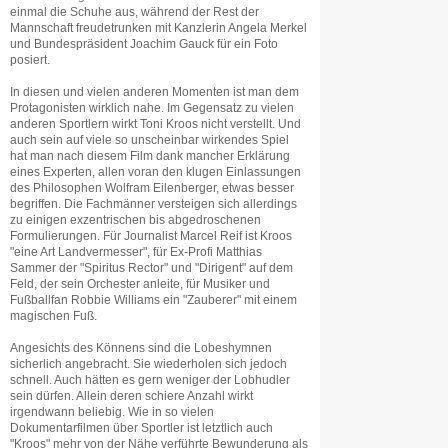
einmal die Schuhe aus, während der Rest der
Mannschaft freudetrunken mit Kanzlerin Angela Merkel
und Bundespräsident Joachim Gauck für ein Foto
posiert.
In diesen und vielen anderen Momenten ist man dem
Protagonisten wirklich nahe. Im Gegensatz zu vielen
anderen Sportlern wirkt Toni Kroos nicht verstellt. Und
auch sein auf viele so unscheinbar wirkendes Spiel
hat man nach diesem Film dank mancher Erklärung
eines Experten, allen voran den klugen Einlassungen
des Philosophen Wolfram Eilenberger, etwas besser
begriffen. Die Fachmänner versteigen sich allerdings
zu einigen exzentrischen bis abgedroschenen
Formulierungen. Für Journalist Marcel Reif ist Kroos
"eine Art Landvermesser", für Ex-Profi Matthias
Sammer der "Spiritus Rector" und "Dirigent" auf dem
Feld, der sein Orchester anleite, für Musiker und
Fußballfan Robbie Williams ein "Zauberer" mit einem
magischen Fuß.
Angesichts des Könnens sind die Lobeshymnen
sicherlich angebracht. Sie wiederholen sich jedoch
schnell. Auch hätten es gern weniger der Lobhudler
sein dürfen. Allein deren schiere Anzahl wirkt
irgendwann beliebig. Wie in so vielen
Dokumentarfilmen über Sportler ist letztlich auch
"Kroos" mehr von der Nähe verführte Bewunderung als