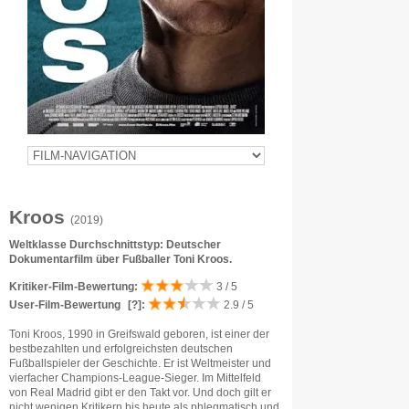
Kroos
(2019)
Weltklasse Durchschnittstyp: Deutscher
Dokumentarfilm über Fußballer Toni Kroos.
Kritiker-Film-Bewertung:
3 / 5
User-Film-Bewertung
[?]
:
2.9 / 5
Toni Kroos, 1990 in Greifswald geboren, ist einer der
bestbezahlten und erfolgreichsten deutschen
Fußballspieler der Geschichte. Er ist Weltmeister und
vierfacher Champions-League-Sieger. Im Mittelfeld
von Real Madrid gibt er den Takt vor. Und doch gilt er
nicht wenigen Kritikern bis heute als phlegmatisch und