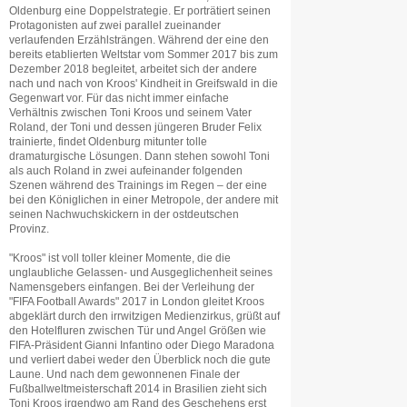
Oldenburg eine Doppelstrategie. Er porträtiert seinen
Protagonisten auf zwei parallel zueinander
verlaufenden Erzählsträngen. Während der eine den
bereits etablierten Weltstar vom Sommer 2017 bis zum
Dezember 2018 begleitet, arbeitet sich der andere
nach und nach von Kroos' Kindheit in Greifswald in die
Gegenwart vor. Für das nicht immer einfache
Verhältnis zwischen Toni Kroos und seinem Vater
Roland, der Toni und dessen jüngeren Bruder Felix
trainierte, findet Oldenburg mitunter tolle
dramaturgische Lösungen. Dann stehen sowohl Toni
als auch Roland in zwei aufeinander folgenden
Szenen während des Trainings im Regen – der eine
bei den Königlichen in einer Metropole, der andere mit
seinen Nachwuchskickern in der ostdeutschen
Provinz.
"Kroos" ist voll toller kleiner Momente, die die
unglaubliche Gelassen- und Ausgeglichenheit seines
Namensgebers einfangen. Bei der Verleihung der
"FIFA Football Awards" 2017 in London gleitet Kroos
abgeklärt durch den irrwitzigen Medienzirkus, grüßt auf
den Hotelfluren zwischen Tür und Angel Größen wie
FIFA-Präsident Gianni Infantino oder Diego Maradona
und verliert dabei weder den Überblick noch die gute
Laune. Und nach dem gewonnenen Finale der
Fußballweltmeisterschaft 2014 in Brasilien zieht sich
Toni Kroos irgendwo am Rand des Geschehens erst