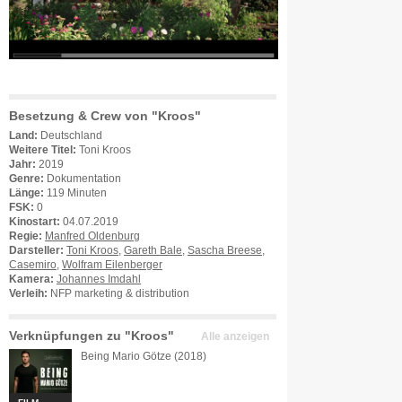
Besetzung & Crew von "Kroos"
Land:
Deutschland
Weitere Titel:
Toni Kroos
Jahr:
2019
Genre:
Dokumentation
Länge:
119 Minuten
FSK:
0
Kinostart:
04.07.2019
Regie:
Manfred Oldenburg
Darsteller:
Toni Kroos
,
Gareth Bale
,
Sascha Breese
,
Casemiro
,
Wolfram Eilenberger
Kamera:
Johannes Imdahl
Verleih:
NFP marketing & distribution
Verknüpfungen zu "Kroos"
Alle anzeigen
Being Mario Götze (2018)