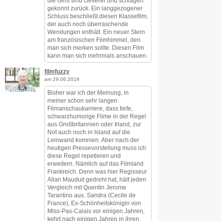
die Girls sind cleverer und schlagen
gekonnt zurück. Ein langgezogener
Schluss beschließt diesen Klassefilm,
der auch noch überraschende
Wendungen enthält. Ein neuer Stern
am französischen Filmhimmel, den
man sich merken sollte. Diesen Film
kann man sich mehrmals anschauen.
filmfuzzy
am 29.06.2019
Bisher war ich der Meinung, in
meiner schon sehr langen
Filmanschaukarriere, dass tiefe,
schwarzhumorige Filme in der Regel
aus Großbritannien oder Irland, zur
Not auch noch in Island auf die
Leinwand kommen. Aber nach der
heutigen Pressevorstellung muss ich
diese Regel repetieren und
erweitern. Nämlich auf das Filmland
Frankreich. Denn was hier Regisseur
Allan Mauduit gedreht hat, hält jeden
Vergleich mit Quentin Jerome
Tarantino aus. Sandra (Cecile de
France), Ex-Schönheitskönigin von
Miss-Pas-Calais vor einigen Jahren,
kehrt nach einigen Jahren in ihren