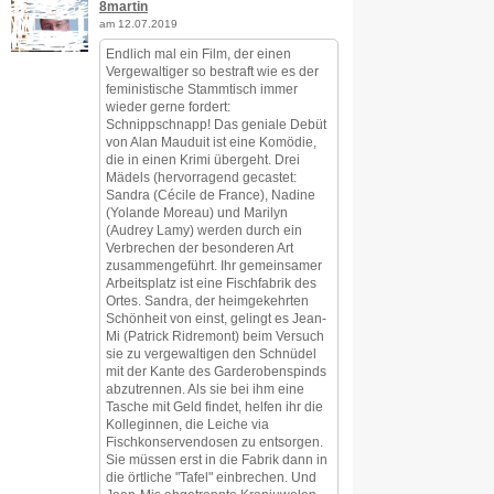
8martin
am 12.07.2019
Endlich mal ein Film, der einen
Vergewaltiger so bestraft wie es der
feministische Stammtisch immer
wieder gerne fordert:
Schnippschnapp! Das geniale Debüt
von Alan Mauduit ist eine Komödie,
die in einen Krimi übergeht. Drei
Mädels (hervorragend gecastet:
Sandra (Cécile de France), Nadine
(Yolande Moreau) und Marilyn
(Audrey Lamy) werden durch ein
Verbrechen der besonderen Art
zusammengeführt. Ihr gemeinsamer
Arbeitsplatz ist eine Fischfabrik des
Ortes. Sandra, der heimgekehrten
Schönheit von einst, gelingt es Jean-
Mi (Patrick Ridremont) beim Versuch
sie zu vergewaltigen den Schnüdel
mit der Kante des Garderobenspinds
abzutrennen. Als sie bei ihm eine
Tasche mit Geld findet, helfen ihr die
Kolleginnen, die Leiche via
Fischkonservendosen zu entsorgen.
Sie müssen erst in die Fabrik dann in
die örtliche "Tafel" einbrechen. Und