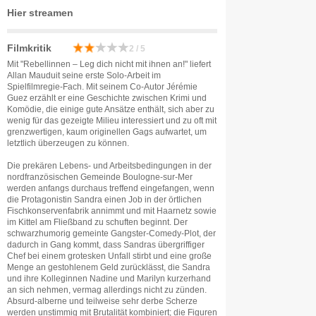
Hier streamen
Filmkritik
2 / 5
Mit "Rebellinnen – Leg dich nicht mit ihnen an!" liefert
Allan Mauduit seine erste Solo-Arbeit im
Spielfilmregie-Fach. Mit seinem Co-Autor Jérémie
Guez erzählt er eine Geschichte zwischen Krimi und
Komödie, die einige gute Ansätze enthält, sich aber zu
wenig für das gezeigte Milieu interessiert und zu oft mit
grenzwertigen, kaum originellen Gags aufwartet, um
letztlich überzeugen zu können.
Die prekären Lebens- und Arbeitsbedingungen in der
nordfranzösischen Gemeinde Boulogne-sur-Mer
werden anfangs durchaus treffend eingefangen, wenn
die Protagonistin Sandra einen Job in der örtlichen
Fischkonservenfabrik annimmt und mit Haarnetz sowie
im Kittel am Fließband zu schuften beginnt. Der
schwarzhumorig gemeinte Gangster-Comedy-Plot, der
dadurch in Gang kommt, dass Sandras übergriffiger
Chef bei einem grotesken Unfall stirbt und eine große
Menge an gestohlenem Geld zurücklässt, die Sandra
und ihre Kolleginnen Nadine und Marilyn kurzerhand
an sich nehmen, vermag allerdings nicht zu zünden.
Absurd-alberne und teilweise sehr derbe Scherze
werden unstimmig mit Brutalität kombiniert; die Figuren