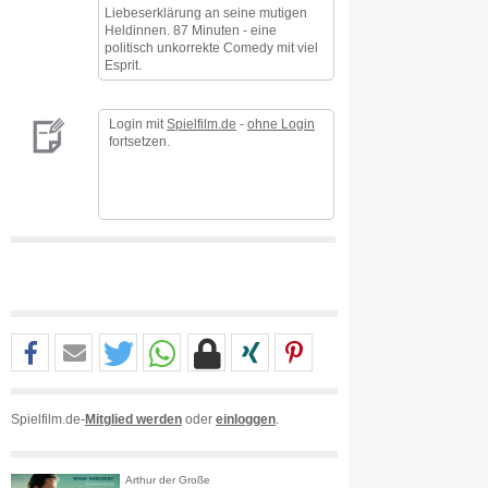
Liebeserklärung an seine mutigen
Heldinnen. 87 Minuten - eine
politisch unkorrekte Comedy mit viel
Esprit.
Login mit
Spielfilm.de
-
ohne Login
fortsetzen.
Spielfilm.de-
Mitglied werden
oder
einloggen
.
Arthur der Große