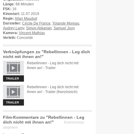
Länge:
88 Minuten
FSK:
16
Kinostart:
11.07.2019
Regie:
Allan Mauduit
Darsteller:
Cécile De France
,
Yolande Moreau
,
Audrey Lamy
,
Simon Abkarian
,
Samuel Jouy
Kamera:
Vincent Mathias
Verleih:
Concorde
Verknüpfungen zu "Rebellinnen - Leg dich
nicht mit ihnen an!"
Rebellinnen - Leg dich nicht mit
ihnen an! - Trailer
TRAILER
Rebellinnen - Leg dich nicht mit
ihnen an! - Trailer (französisch)
TRAILER
Film-Kommentare zu "Rebellinnen - Leg
dich nicht mit ihnen an!"
Kommentar
abgeben