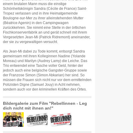
einem brutalen Mann muss die einstige
Schönheitskönigin Sandra (Cécile de France) Saint-
Tropez verlassen und in ihre Heimatgemeinde
Boulogne-sur-Mer zu ihrer alleinstehenden Mutter
(Béatrice Agenin) in den Campingwagen
zurückkehren. Sie nimmt eine Stelle in der örtlichen
Fischkonservenfabrik an und gerät schnell mit ihrem
Vorgesetzten Jean-Mi (Patrick Ridremont) aneinander,
der sie zu vergewaltigen versucht.
Als Jean-Mi dabei zu Tode kommt, entsorgt Sandra
gemeinsam mit ihren Kolleginnen Nadine (Yolande
Moreau) und Marilyn (Audrey Lamy) die Leiche. Das
Trio entwendet eine Tasche voller Geld, hinter der
jedoch auch eine belgische Gangster-Gruppe sowie
der Franzose Simon (Simon Abkarian) her sind. So
müssen die Frauen sich nicht nur vor dem ermittelnden
Polizisten Digne (Samuel Jouy) in Acht nehmen,
sondern auch vor den kriminellen Kräften des Ortes.
Bildergalerie zum Film "Rebellinnen - Leg
dich nicht mit ihnen an!"