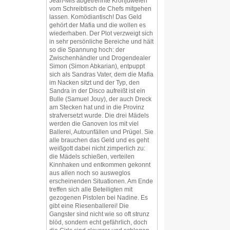
Jean-Mis abgetrennte Kronjuwelen
vom Schreibtisch de Chefs mitgehen
lassen. Komödiantisch! Das Geld
gehört der Mafia und die wollen es
wiederhaben. Der Plot verzweigt sich
in sehr persönliche Bereiche und hält
so die Spannung hoch: der
Zwischenhändler und Drogendealer
Simon (Simon Abkarian), entpuppt
sich als Sandras Vater, dem die Mafia
im Nacken sitzt und der Typ, den
Sandra in der Disco aufreißt ist ein
Bulle (Samuel Jouy), der auch Dreck
am Stecken hat und in die Provinz
strafversetzt wurde. Die drei Mädels
werden die Ganoven los mit viel
Ballerei, Autounfällen und Prügel. Sie
alle brauchen das Geld und es geht
weißgott dabei nicht zimperlich zu:
die Mädels schießen, verteilen
Kinnhaken und entkommen gekonnt
aus allen noch so ausweglos
erscheinenden Situationen. Am Ende
treffen sich alle Beteiligten mit
gezogenen Pistolen bei Nadine. Es
gibt eine Riesenballerei! Die
Gangster sind nicht wie so oft strunz
blöd, sondern echt gefährlich, doch