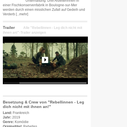
Unterhaltung. Drei Arbeiterinnen in
einer Fischkonservenfabrik in Boulogne-sur-Mer
werden durch einen misslichen Zufall auf Gedeih und
Verderb
[...mehr]
Trailer
Alle "Rebellinnen - Leg dich nicht mit
ihnen an!"-Trailer anzeigen
Besetzung & Crew von "Rebellinnen - Leg
dich nicht mit ihnen an!"
Land:
Frankreich
Jahr:
2019
Genre:
Komödie
Originaltitel:
Rebelles