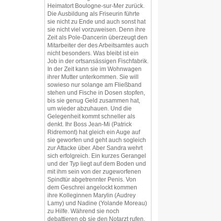
Heimatort Boulogne-sur-Mer zurück.
Die Ausbildung als Friseurin führte
sie nicht zu Ende und auch sonst hat
sie nicht viel vorzuweisen. Denn ihre
Zeit als Pole-Dancerin überzeugt den
Mitarbeiter der des Arbeitsamtes auch
nicht besonders. Was bleibt ist ein
Job in der ortsansässigen Fischfabrik.
In der Zeit kann sie im Wohnwagen
ihrer Mutter unterkommen. Sie will
sowieso nur solange am Fließband
stehen und Fische in Dosen stopfen,
bis sie genug Geld zusammen hat,
um wieder abzuhauen. Und die
Gelegenheit kommt schneller als
denkt. Ihr Boss Jean-Mi (Patrick
Ridremont) hat gleich ein Auge auf
sie geworfen und geht auch sogleich
zur Attacke über. Aber Sandra wehrt
sich erfolgreich. Ein kurzes Gerangel
und der Typ liegt auf dem Boden und
mit ihm sein von der zugeworfenen
Spindtür abgetrennter Penis. Von
dem Geschrei angelockt kommen
ihre Kolleginnen Marylin (Audrey
Lamy) und Nadine (Yolande Moreau)
zu Hilfe. Während sie noch
debattieren ob sie den Notarzt rufen,