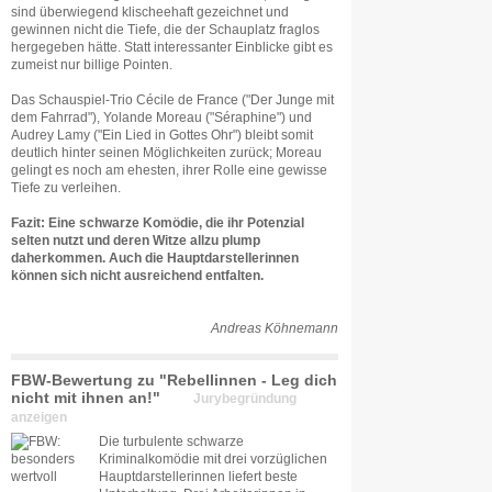
sind überwiegend klischeehaft gezeichnet und
gewinnen nicht die Tiefe, die der Schauplatz fraglos
hergegeben hätte. Statt interessanter Einblicke gibt es
zumeist nur billige Pointen.
Das Schauspiel-Trio Cécile de France ("Der Junge mit
dem Fahrrad"), Yolande Moreau ("Séraphine") und
Audrey Lamy ("Ein Lied in Gottes Ohr") bleibt somit
deutlich hinter seinen Möglichkeiten zurück; Moreau
gelingt es noch am ehesten, ihrer Rolle eine gewisse
Tiefe zu verleihen.
Fazit: Eine schwarze Komödie, die ihr Potenzial
selten nutzt und deren Witze allzu plump
daherkommen. Auch die Hauptdarstellerinnen
können sich nicht ausreichend entfalten.
Andreas Köhnemann
FBW-Bewertung zu "Rebellinnen - Leg dich
nicht mit ihnen an!"
Jurybegründung
anzeigen
Die turbulente schwarze
Kriminalkomödie mit drei vorzüglichen
Hauptdarstellerinnen liefert beste