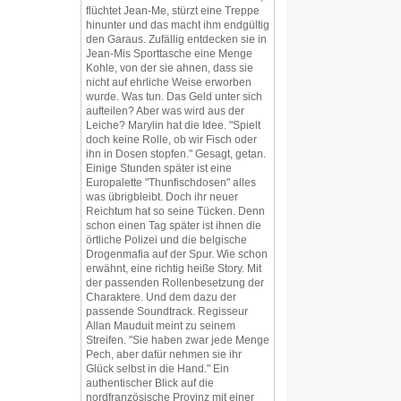
flüchtet Jean-Me, stürzt eine Treppe
hinunter und das macht ihm endgültig
den Garaus. Zufällig entdecken sie in
Jean-Mis Sporttasche eine Menge
Kohle, von der sie ahnen, dass sie
nicht auf ehrliche Weise erworben
wurde. Was tun. Das Geld unter sich
aufteilen? Aber was wird aus der
Leiche? Marylin hat die Idee. "Spielt
doch keine Rolle, ob wir Fisch oder
ihn in Dosen stopfen." Gesagt, getan.
Einige Stunden später ist eine
Europalette "Thunfischdosen" alles
was übrigbleibt. Doch ihr neuer
Reichtum hat so seine Tücken. Denn
schon einen Tag später ist ihnen die
örtliche Polizei und die belgische
Drogenmafia auf der Spur. Wie schon
erwähnt, eine richtig heiße Story. Mit
der passenden Rollenbesetzung der
Charaktere. Und dem dazu der
passende Soundtrack. Regisseur
Allan Mauduit meint zu seinem
Streifen. "Sie haben zwar jede Menge
Pech, aber dafür nehmen sie ihr
Glück selbst in die Hand." Ein
authentischer Blick auf die
nordfranzösische Provinz mit einer