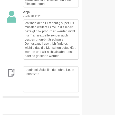
Film gelungen.
Anja
am 07.01.2023
Ich finde denn Film richtig super. Es
müssten weitere Filme in dieser Art
gezeigt bzw produziert werden nicht
nur Transsexuelle sonder auch
Lesben , non-binär schwule
Demosexuell usw . Ich finde es
wichtig das die Menschen aufgeklärt
werden und wir nicht als abnormal
oder so gesehen werden.
Login mit
Spielfilm.de
-
ohne Login
fortsetzen.