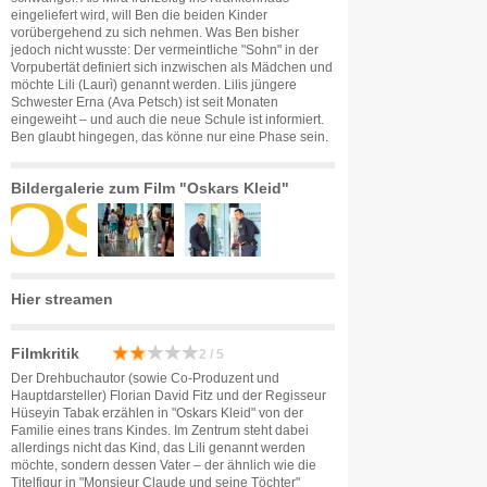
eingeliefert wird, will Ben die beiden Kinder
vorübergehend zu sich nehmen. Was Ben bisher
jedoch nicht wusste: Der vermeintliche "Sohn" in der
Vorpubertät definiert sich inzwischen als Mädchen und
möchte Lili (Laurì) genannt werden. Lilis jüngere
Schwester Erna (Ava Petsch) ist seit Monaten
eingeweiht – und auch die neue Schule ist informiert.
Ben glaubt hingegen, das könne nur eine Phase sein.
Bildergalerie zum Film "Oskars Kleid"
Hier streamen
Filmkritik
2 / 5
Der Drehbuchautor (sowie Co-Produzent und
Hauptdarsteller) Florian David Fitz und der Regisseur
Hüseyin Tabak erzählen in "Oskars Kleid" von der
Familie eines trans Kindes. Im Zentrum steht dabei
allerdings nicht das Kind, das Lili genannt werden
möchte, sondern dessen Vater – der ähnlich wie die
Titelfigur in "Monsieur Claude und seine Töchter"