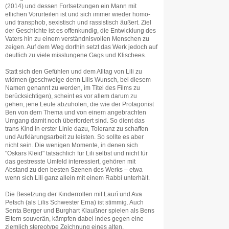
(2014) und dessen Fortsetzungen ein Mann mit
etlichen Vorurteilen ist und sich immer wieder homo-
und transphob, sexistisch und rassistisch äußert. Ziel
der Geschichte ist es offenkundig, die Entwicklung des
Vaters hin zu einem verständnisvollen Menschen zu
zeigen. Auf dem Weg dorthin setzt das Werk jedoch auf
deutlich zu viele misslungene Gags und Klischees.
Statt sich den Gefühlen und dem Alltag von Lili zu
widmen (geschweige denn Lilis Wunsch, bei diesem
Namen genannt zu werden, im Titel des Films zu
berücksichtigen), scheint es vor allem darum zu
gehen, jene Leute abzuholen, die wie der Protagonist
Ben von dem Thema und von einem angebrachten
Umgang damit noch überfordert sind. So dient das
trans Kind in erster Linie dazu, Toleranz zu schaffen
und Aufklärungsarbeit zu leisten. So sollte es aber
nicht sein. Die wenigen Momente, in denen sich
"Oskars Kleid" tatsächlich für Lili selbst und nicht für
das gestresste Umfeld interessiert, gehören mit
Abstand zu den besten Szenen des Werks – etwa
wenn sich Lili ganz allein mit einem Rabbi unterhält.
Die Besetzung der Kinderrollen mit Laurì und Ava
Petsch (als Lilis Schwester Erna) ist stimmig. Auch
Senta Berger und Burghart Klaußner spielen als Bens
Eltern souverän, kämpfen dabei indes gegen eine
ziemlich stereotype Zeichnung eines alten,