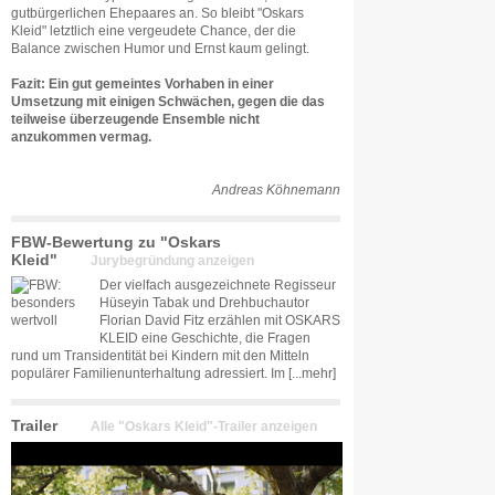
gutbürgerlichen Ehepaares an. So bleibt "Oskars
Kleid" letztlich eine vergeudete Chance, der die
Balance zwischen Humor und Ernst kaum gelingt.
Fazit: Ein gut gemeintes Vorhaben in einer
Umsetzung mit einigen Schwächen, gegen die das
teilweise überzeugende Ensemble nicht
anzukommen vermag.
Andreas Köhnemann
FBW-Bewertung zu "Oskars
Kleid"
Jurybegründung anzeigen
Der vielfach ausgezeichnete Regisseur
Hüseyin Tabak und Drehbuchautor
Florian David Fitz erzählen mit OSKARS
KLEID eine Geschichte, die Fragen
rund um Transidentität bei Kindern mit den Mitteln
populärer Familienunterhaltung adressiert. Im
[...mehr]
Trailer
Alle "Oskars Kleid"-Trailer anzeigen