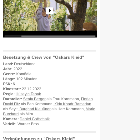
Besetzung & Crew von "Oskars Kleid"
Land:
Deutschland
Jahr:
2022
Genre:
Komödie
Länge:
102 Minuten
FSK:
6
Kinostart:
22.12.2022
Regie:
Hüseyin Tabak
Darsteller:
Senta Berger
als Frau Kornmann,
Florian
David Fitz
als Ben Kornmann,
Kida Khodr Ramadan
als Seyit,
Burghart Klaußner
als Herr Kornmann,
Marie
Burchard
als Mira
Kamera:
Daniel Gottschalk
Verleih:
Warner Bros.
Verknüpfungen zu "Oskars Kleid"