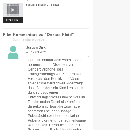
Oskars Kleid - Trailer
TRAILER
Film-Kommentare zu "Oskars Kleid"
Kommentar abgeben
Jürgen Dirk
am 12.03.2023
Der Film enthält viele Aspekte des
gegenwärtigen Diskurses zur
Genderdysphorie, des
Transgenderings von Kindern.Der
Fokus auf den Konflikt des Vaters
spiegelt die Wirklichkeit wider,zeigt ,
dass Ben , der sein Kind liebt, auch
durch dieses einen
Entwicklungsprozess macht .Was im
Film im ersten Drittel als Komödie
daherkommt , lässt die Zuschauer
spätestens bei der Aussage ,
Pubertätsblocker bedeutet keine
Pubertät , keine Kinder,aufmerksamer
werden.Dem Drehbuchautor und
Schauspieler Fitz ist hier ein guter