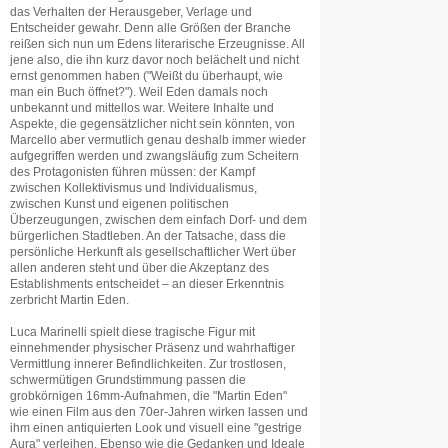
das Verhalten der Herausgeber, Verlage und
Entscheider gewahr. Denn alle Größen der Branche
reißen sich nun um Edens literarische Erzeugnisse. All
jene also, die ihn kurz davor noch belächelt und nicht
ernst genommen haben ("Weißt du überhaupt, wie
man ein Buch öffnet?"). Weil Eden damals noch
unbekannt und mittellos war. Weitere Inhalte und
Aspekte, die gegensätzlicher nicht sein könnten, von
Marcello aber vermutlich genau deshalb immer wieder
aufgegriffen werden und zwangsläufig zum Scheitern
des Protagonisten führen müssen: der Kampf
zwischen Kollektivismus und Individualismus,
zwischen Kunst und eigenen politischen
Überzeugungen, zwischen dem einfach Dorf- und dem
bürgerlichen Stadtleben. An der Tatsache, dass die
persönliche Herkunft als gesellschaftlicher Wert über
allen anderen steht und über die Akzeptanz des
Establishments entscheidet – an dieser Erkenntnis
zerbricht Martin Eden.
Luca Marinelli spielt diese tragische Figur mit
einnehmender physischer Präsenz und wahrhaftiger
Vermittlung innerer Befindlichkeiten. Zur trostlosen,
schwermütigen Grundstimmung passen die
grobkörnigen 16mm-Aufnahmen, die "Martin Eden"
wie einen Film aus den 70er-Jahren wirken lassen und
ihm einen antiquierten Look und visuell eine "gestrige
Aura" verleihen. Ebenso wie die Gedanken und Ideale