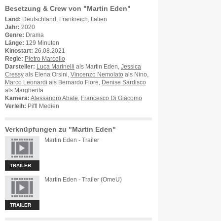
Besetzung & Crew von "Martin Eden"
Land:
Deutschland, Frankreich, Italien
Jahr:
2020
Genre:
Drama
Länge:
129 Minuten
Kinostart:
26.08.2021
Regie:
Pietro Marcello
Darsteller:
Luca Marinelli
als Martin Eden,
Jessica
Cressy
als Elena Orsini,
Vincenzo Nemolato
als Nino,
Marco Leonardi
als Bernardo Fiore,
Denise Sardisco
als Margherita
Kamera:
Alessandro Abate
,
Francesco Di Giacomo
Verleih:
Piffl Medien
Verknüpfungen zu "Martin Eden"
Martin Eden - Trailer
TRAILER
Martin Eden - Trailer (OmeU)
TRAILER