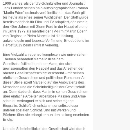
1909 war es, als der US-Schriftsteller und Journalist
Jack London seinen halb-autobiographischen Roman
"Martin Eden" erstmals veröffentlichte – das Werk gilt
bis heute als eines seiner Wichtigsten. Der Stoff wurde
bereits mehrfach für Film und TV adaptiert, darunter in
den 40er-Jahren mit Glenn Ford in der Hauptrolle und
im Jahre 1979 als mehrteiliger TV-Film. "Martin Eden"
von Regisseur Pietro Marcello ist die bislang
aufwendigste und teuerste Verfilmung. Er debütierte im
Herbst 2019 beim Filmfest Venedig.
Eine Vielzahl an ebenso komplexen wie universellen
Themen behandelt Marcello in seinem
Gesellschaftsfilm über einen Mann, der sich
gewissermaßen den Respekt und das Ansehen der
oberen Gesellschaftsschicht erschreibt – mit seinen
ehrlichen Geschichten und politischen Romanen. An
dieser Stelle spielt Marcello auf die Ambivalenz des
Menschen und die Scheinheiligkeit der Gesellschaft
an. Denn dadurch, dass Martin in seinen Geschichten
über einfache Arbeiter, arbeitslose Massen und Arme
schreibt, verleugnet er sich und seine eigene
Biografie. Schließlich entstammt er selbst dieser
unteren sozialen Schicht. Und mit Werken und
Büchern über sie erlangt er nun den so lang ersehnten
Erfolg.
Und die Scheinheiligkeit der Gesellschaft wird durch