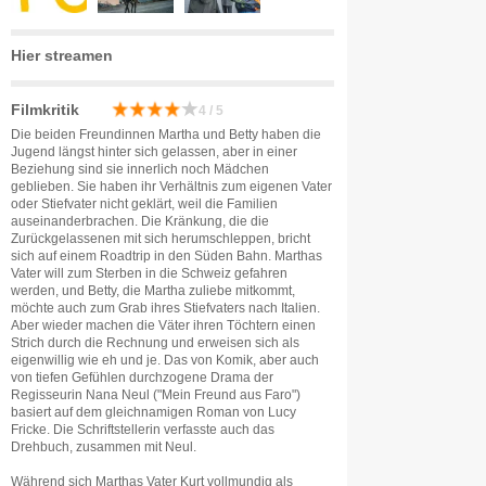
Hier streamen
Filmkritik
4 / 5
Die beiden Freundinnen Martha und Betty haben die
Jugend längst hinter sich gelassen, aber in einer
Beziehung sind sie innerlich noch Mädchen
geblieben. Sie haben ihr Verhältnis zum eigenen Vater
oder Stiefvater nicht geklärt, weil die Familien
auseinanderbrachen. Die Kränkung, die die
Zurückgelassenen mit sich herumschleppen, bricht
sich auf einem Roadtrip in den Süden Bahn. Marthas
Vater will zum Sterben in die Schweiz gefahren
werden, und Betty, die Martha zuliebe mitkommt,
möchte auch zum Grab ihres Stiefvaters nach Italien.
Aber wieder machen die Väter ihren Töchtern einen
Strich durch die Rechnung und erweisen sich als
eigenwillig wie eh und je. Das von Komik, aber auch
von tiefen Gefühlen durchzogene Drama der
Regisseurin Nana Neul ("Mein Freund aus Faro")
basiert auf dem gleichnamigen Roman von Lucy
Fricke. Die Schriftstellerin verfasste auch das
Drehbuch, zusammen mit Neul.
Während sich Marthas Vater Kurt vollmundig als