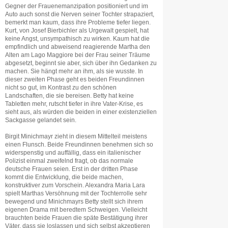
Gegner der Frauenemanzipation positioniert und im
Auto auch sonst die Nerven seiner Tochter strapaziert,
bemerkt man kaum, dass ihre Probleme tiefer liegen.
Kurt, von Josef Bierbichler als Urgewalt gespielt, hat
keine Angst, unsympathisch zu wirken. Kaum hat die
empfindlich und abweisend reagierende Martha den
Alten am Lago Maggiore bei der Frau seiner Träume
abgesetzt, beginnt sie aber, sich über ihn Gedanken zu
machen. Sie hängt mehr an ihm, als sie wusste. In
dieser zweiten Phase geht es beiden Freundinnen
nicht so gut, im Kontrast zu den schönen
Landschaften, die sie bereisen. Betty hat keine
Tabletten mehr, rutscht tiefer in ihre Vater-Krise, es
sieht aus, als würden die beiden in einer existenziellen
Sackgasse gelandet sein.
Birgit Minichmayr zieht in diesem Mittelteil meistens
einen Flunsch. Beide Freundinnen benehmen sich so
widerspenstig und auffällig, dass ein italienischer
Polizist einmal zweifelnd fragt, ob das normale
deutsche Frauen seien. Erst in der dritten Phase
kommt die Entwicklung, die beide machen,
konstruktiver zum Vorschein. Alexandra Maria Lara
spielt Marthas Versöhnung mit der Tochterrolle sehr
bewegend und Minichmayrs Betty stellt sich ihrem
eigenen Drama mit beredtem Schweigen. Vielleicht
brauchten beide Frauen die späte Bestätigung ihrer
Väter, dass sie loslassen und sich selbst akzeptieren