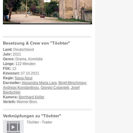
Besetzung & Crew von "Töchter"
Land:
Deutschland
Jahr:
2021
Genre:
Drama, Komödie
Länge:
122 Minuten
FSK:
12
Kinostart:
07.10.2021
Regie:
Nana Neul
Darsteller:
Alexandra Maria Lara
,
Birgit Minichmayr
,
Andreas Konstantinou
,
Giorgio Colangeli
,
Josef
Bierbichler
Kamera:
Bernhard Keller
Verleih:
Warner Bros.
Verknüpfungen zu "Töchter"
Töchter - Trailer