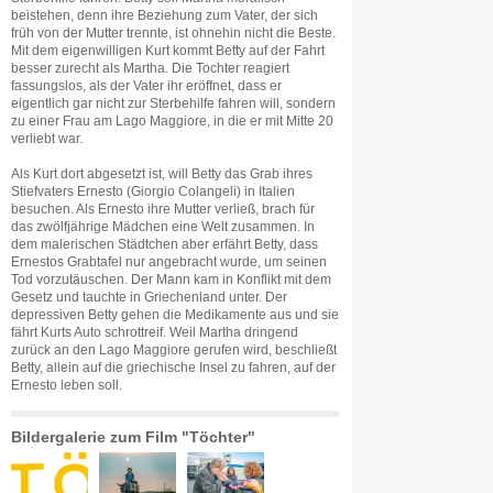
beistehen, denn ihre Beziehung zum Vater, der sich
früh von der Mutter trennte, ist ohnehin nicht die Beste.
Mit dem eigenwilligen Kurt kommt Betty auf der Fahrt
besser zurecht als Martha. Die Tochter reagiert
fassungslos, als der Vater ihr eröffnet, dass er
eigentlich gar nicht zur Sterbehilfe fahren will, sondern
zu einer Frau am Lago Maggiore, in die er mit Mitte 20
verliebt war.
Als Kurt dort abgesetzt ist, will Betty das Grab ihres
Stiefvaters Ernesto (Giorgio Colangeli) in Italien
besuchen. Als Ernesto ihre Mutter verließ, brach für
das zwölfjährige Mädchen eine Welt zusammen. In
dem malerischen Städtchen aber erfährt Betty, dass
Ernestos Grabtafel nur angebracht wurde, um seinen
Tod vorzutäuschen. Der Mann kam in Konflikt mit dem
Gesetz und tauchte in Griechenland unter. Der
depressiven Betty gehen die Medikamente aus und sie
fährt Kurts Auto schrottreif. Weil Martha dringend
zurück an den Lago Maggiore gerufen wird, beschließt
Betty, allein auf die griechische Insel zu fahren, auf der
Ernesto leben soll.
Bildergalerie zum Film "Töchter"