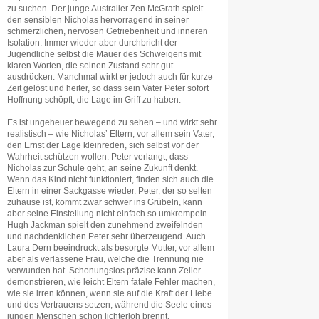
zu suchen. Der junge Australier Zen McGrath spielt
den sensiblen Nicholas hervorragend in seiner
schmerzlichen, nervösen Getriebenheit und inneren
Isolation. Immer wieder aber durchbricht der
Jugendliche selbst die Mauer des Schweigens mit
klaren Worten, die seinen Zustand sehr gut
ausdrücken. Manchmal wirkt er jedoch auch für kurze
Zeit gelöst und heiter, so dass sein Vater Peter sofort
Hoffnung schöpft, die Lage im Griff zu haben.
Es ist ungeheuer bewegend zu sehen – und wirkt sehr
realistisch – wie Nicholas’ Eltern, vor allem sein Vater,
den Ernst der Lage kleinreden, sich selbst vor der
Wahrheit schützen wollen. Peter verlangt, dass
Nicholas zur Schule geht, an seine Zukunft denkt.
Wenn das Kind nicht funktioniert, finden sich auch die
Eltern in einer Sackgasse wieder. Peter, der so selten
zuhause ist, kommt zwar schwer ins Grübeln, kann
aber seine Einstellung nicht einfach so umkrempeln.
Hugh Jackman spielt den zunehmend zweifelnden
und nachdenklichen Peter sehr überzeugend. Auch
Laura Dern beeindruckt als besorgte Mutter, vor allem
aber als verlassene Frau, welche die Trennung nie
verwunden hat. Schonungslos präzise kann Zeller
demonstrieren, wie leicht Eltern fatale Fehler machen,
wie sie irren können, wenn sie auf die Kraft der Liebe
und des Vertrauens setzen, während die Seele eines
jungen Menschen schon lichterloh brennt.