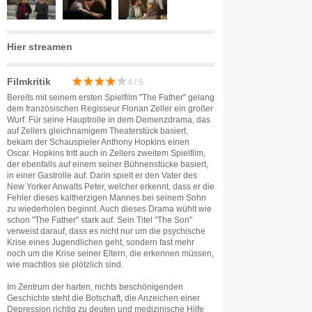
Hier streamen
Filmkritik
4 / 5
Bereits mit seinem ersten Spielfilm "The Father" gelang
dem französischen Regisseur Florian Zeller ein großer
Wurf. Für seine Hauptrolle in dem Demenzdrama, das
auf Zellers gleichnamigem Theaterstück basiert,
bekam der Schauspieler Anthony Hopkins einen
Oscar. Hopkins tritt auch in Zellers zweitem Spielfilm,
der ebenfalls auf einem seiner Bühnenstücke basiert,
in einer Gastrolle auf. Darin spielt er den Vater des
New Yorker Anwalts Peter, welcher erkennt, dass er die
Fehler dieses kaltherzigen Mannes bei seinem Sohn
zu wiederholen beginnt. Auch dieses Drama wühlt wie
schon "The Father" stark auf. Sein Titel "The Son"
verweist darauf, dass es nicht nur um die psychische
Krise eines Jugendlichen geht, sondern fast mehr
noch um die Krise seiner Eltern, die erkennen müssen,
wie machtlos sie plötzlich sind.
Im Zentrum der harten, nichts beschönigenden
Geschichte steht die Botschaft, die Anzeichen einer
Depression richtig zu deuten und medizinische Hilfe