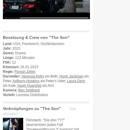
Besetzung & Crew von "The Son"
Land:
USA, Frankreich, Großbritannien
Jahr:
2022
Genre:
Drama
Länge:
122 Minuten
FSK:
12
Kinostart:
26.01.2023
Regie:
Florian Zeller
Darsteller:
Vanessa Kirby
als Beth,
Hugh Jackman
als
Peter,
Anthony Hopkins
als Peter's Vater,
Laura Dern
als Kate,
Hugh Quarshie
als Arzt
Kamera:
Ben Smithard
Verleih:
Leonine Distribution
Verknüpfungen zu "The Son"
Alle
anzeigen
Filmstarts: "Die drei ???"
übernehmen jeden Fall
Theaterverfilmung "Caveman" mit