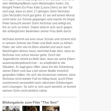
sein Wahlkampfteam nach Washington holen. Da
klingelt Peters Ex-Frau Kate (Laura Dern) an der Tür
und sagt, dass es dem 17-jährigen Sohn Nicholas
(Zen McGrath) nicht gut gehe. Er sei seit einem Monat
nicht mehr zur Schule gegangen und mache ihr Angst.
Peter besucht seinen Sohn Nicholas und willigt ein,
ihn zu sich zu holen. Dabei setzt er sich auch gegen
die anfänglichen Bedenken seiner Frau Beth durch.
Nicholas kommt auf eine neue Schule und scheint sich
in seinem Zimmer bei Peter und Beth wohl zu fühlen.
Peter, der sehr viel im Büro arbeitet und auch nach
Washington fahren muss, berichtet Kate stolz, dass es
Nicholas nun schon besser gehe. Doch der
Jugendliche nimmt es Beth übel, dass sie seine Eltern
auseinandergebracht hat – so empfindet er die
Situation. Er sagt ganz offen, dass ihn die Scheidung
seiner Eltern und das Leid seiner Mutter innerlich
gespalten hätten. Als sich die Anzeichen mehren, dass
Nicholas nicht wieder Fuß im Alltag fasst, sucht Peter
zunehmend verzweifelt nach rationalen Erklärungen
und Lösungen. So sehr er sich auch bemüht, er kommt
seinem Sohn nicht wirklich näher.
Bildergalerie zum Film "The Son"