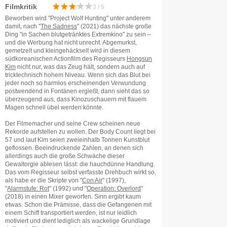
Filmkritik
3 / 5
Beworben wird "Project Wolf Hunting" unter anderem
damit, nach "
The Sadness
" (2021) das nächste große
Ding "in Sachen blutgetränktes Extremkino" zu sein –
und die Werbung hat nicht unrecht. Abgemurkst,
gemetzelt und kleingehäckselt wird in diesem
südkoreanischen Actionfilm des Regisseurs
Hongsun
Kim
nicht nur, was das Zeug hält, sondern auch auf
tricktechnisch hohem Niveau. Wenn sich das Blut bei
jeder noch so harmlos erscheinenden Verwundung
postwendend in Fontänen ergießt, dann sieht das so
überzeugend aus, dass Kinozuschauern mit flauem
Magen schnell übel werden könnte.
Der Filmemacher und seine Crew scheinen neue
Rekorde aufstellen zu wollen. Der Body Count liegt bei
57 und laut Kim seien zweieinhalb Tonnen Kunstblut
geflossen. Beeindruckende Zahlen, an denen sich
allerdings auch die große Schwäche dieser
Gewaltorgie ablesen lässt: die hauchdünne Handlung.
Das vom Regisseur selbst verfasste Drehbuch wirkt so,
als habe er die Skripte von "
Con Air
" (1997),
"
Alarmstufe: Rot
" (1992) und "
Operation: Overlord
"
(2018) in einen Mixer geworfen. Sinn ergibt kaum
etwas. Schon die Prämisse, dass die Gefangenen mit
einem Schiff transportiert werden, ist nur leidlich
motiviert und dient lediglich als wackelige Grundlage