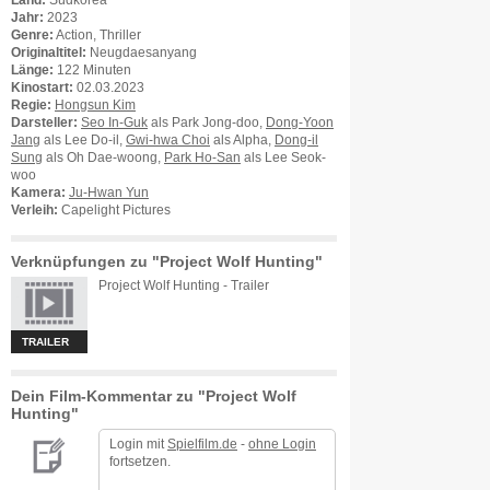
Land:
Südkorea
Jahr:
2023
Genre:
Action, Thriller
Originaltitel:
Neugdaesanyang
Länge:
122 Minuten
Kinostart:
02.03.2023
Regie:
Hongsun Kim
Darsteller:
Seo In-Guk
als Park Jong-doo,
Dong-Yoon
Jang
als Lee Do-il,
Gwi-hwa Choi
als Alpha,
Dong-il
Sung
als Oh Dae-woong,
Park Ho-San
als Lee Seok-
woo
Kamera:
Ju-Hwan Yun
Verleih:
Capelight Pictures
Verknüpfungen zu "Project Wolf Hunting"
Project Wolf Hunting - Trailer
TRAILER
Dein Film-Kommentar zu "Project Wolf
Hunting"
Login mit
Spielfilm.de
-
ohne Login
fortsetzen.