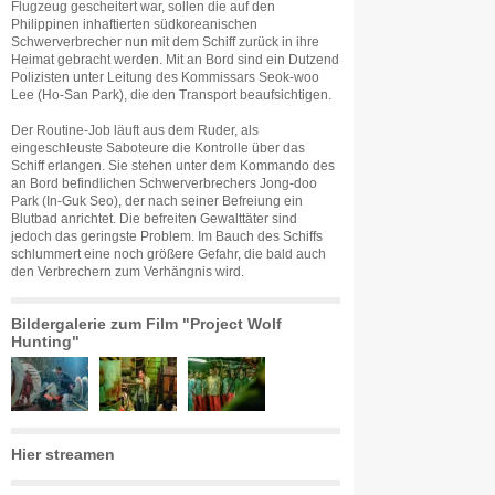
Flugzeug gescheitert war, sollen die auf den
Philippinen inhaftierten südkoreanischen
Schwerverbrecher nun mit dem Schiff zurück in ihre
Heimat gebracht werden. Mit an Bord sind ein Dutzend
Polizisten unter Leitung des Kommissars Seok-woo
Lee (Ho-San Park), die den Transport beaufsichtigen.
Der Routine-Job läuft aus dem Ruder, als
eingeschleuste Saboteure die Kontrolle über das
Schiff erlangen. Sie stehen unter dem Kommando des
an Bord befindlichen Schwerverbrechers Jong-doo
Park (In-Guk Seo), der nach seiner Befreiung ein
Blutbad anrichtet. Die befreiten Gewalttäter sind
jedoch das geringste Problem. Im Bauch des Schiffs
schlummert eine noch größere Gefahr, die bald auch
den Verbrechern zum Verhängnis wird.
Bildergalerie zum Film "Project Wolf
Hunting"
Hier streamen