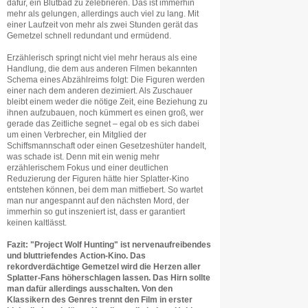
dafür, ein Blutbad zu zelebrieren. Das ist immerhin
mehr als gelungen, allerdings auch viel zu lang. Mit
einer Laufzeit von mehr als zwei Stunden gerät das
Gemetzel schnell redundant und ermüdend.
Erzählerisch springt nicht viel mehr heraus als eine
Handlung, die dem aus anderen Filmen bekannten
Schema eines Abzählreims folgt: Die Figuren werden
einer nach dem anderen dezimiert. Als Zuschauer
bleibt einem weder die nötige Zeit, eine Beziehung zu
ihnen aufzubauen, noch kümmert es einen groß, wer
gerade das Zeitliche segnet – egal ob es sich dabei
um einen Verbrecher, ein Mitglied der
Schiffsmannschaft oder einen Gesetzeshüter handelt,
was schade ist. Denn mit ein wenig mehr
erzählerischem Fokus und einer deutlichen
Reduzierung der Figuren hätte hier Splatter-Kino
entstehen können, bei dem man mitfiebert. So wartet
man nur angespannt auf den nächsten Mord, der
immerhin so gut inszeniert ist, dass er garantiert
keinen kaltlässt.
Fazit: "Project Wolf Hunting" ist nervenaufreibendes
und bluttriefendes Action-Kino. Das
rekordverdächtige Gemetzel wird die Herzen aller
Splatter-Fans höherschlagen lassen. Das Hirn sollte
man dafür allerdings ausschalten. Von den
Klassikern des Genres trennt den Film in erster