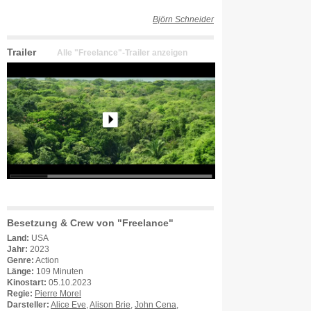
Björn Schneider
Trailer
Alle "Freelance"-Trailer anzeigen
Besetzung & Crew von "Freelance"
Land:
USA
Jahr:
2023
Genre:
Action
Länge:
109 Minuten
Kinostart:
05.10.2023
Regie:
Pierre Morel
Darsteller:
Alice Eve
,
Alison Brie
,
John Cena
,