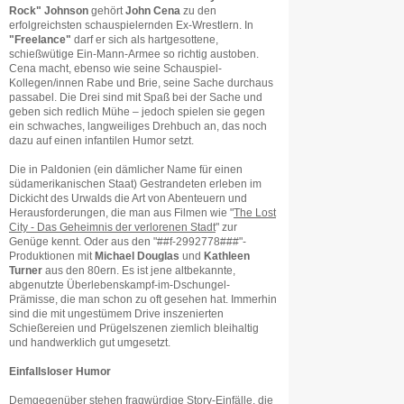
Rock" Johnson
gehört
John Cena
zu den
erfolgreichsten schauspielernden Ex-Wrestlern. In
"Freelance"
darf er sich als hartgesottene,
schießwütige Ein-Mann-Armee so richtig austoben.
Cena macht, ebenso wie seine Schauspiel-
Kollegen/innen Rabe und Brie, seine Sache durchaus
passabel. Die Drei sind mit Spaß bei der Sache und
geben sich redlich Mühe – jedoch spielen sie gegen
ein schwaches, langweiliges Drehbuch an, das noch
dazu auf einen infantilen Humor setzt.
Die in Paldonien (ein dämlicher Name für einen
südamerikanischen Staat) Gestrandeten erleben im
Dickicht des Urwalds die Art von Abenteuern und
Herausforderungen, die man aus Filmen wie "
The Lost
City - Das Geheimnis der verlorenen Stadt
" zur
Genüge kennt. Oder aus den "##f-2992778###"-
Produktionen mit
Michael Douglas
und
Kathleen
Turner
aus den 80ern. Es ist jene altbekannte,
abgenutzte Überlebenskampf-im-Dschungel-
Prämisse, die man schon zu oft gesehen hat. Immerhin
sind die mit ungestümem Drive inszenierten
Schießereien und Prügelszenen ziemlich bleihaltig
und handwerklich gut umgesetzt.
Einfallsloser Humor
Demgegenüber stehen fragwürdige Story-Einfälle, die