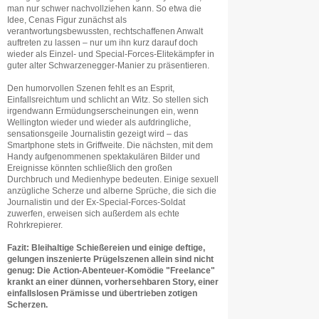
man nur schwer nachvollziehen kann. So etwa die
Idee, Cenas Figur zunächst als
verantwortungsbewussten, rechtschaffenen Anwalt
auftreten zu lassen – nur um ihn kurz darauf doch
wieder als Einzel- und Special-Forces-Elitekämpfer in
guter alter Schwarzenegger-Manier zu präsentieren.
Den humorvollen Szenen fehlt es an Esprit,
Einfallsreichtum und schlicht an Witz. So stellen sich
irgendwann Ermüdungserscheinungen ein, wenn
Wellington wieder und wieder als aufdringliche,
sensationsgeile Journalistin gezeigt wird – das
Smartphone stets in Griffweite. Die nächsten, mit dem
Handy aufgenommenen spektakulären Bilder und
Ereignisse könnten schließlich den großen
Durchbruch und Medienhype bedeuten. Einige sexuell
anzügliche Scherze und alberne Sprüche, die sich die
Journalistin und der Ex-Special-Forces-Soldat
zuwerfen, erweisen sich außerdem als echte
Rohrkrepierer.
Fazit: Bleihaltige Schießereien und einige deftige,
gelungen inszenierte Prügelszenen allein sind nicht
genug: Die Action-Abenteuer-Komödie "Freelance"
krankt an einer dünnen, vorhersehbaren Story, einer
einfallslosen Prämisse und übertrieben zotigen
Scherzen.