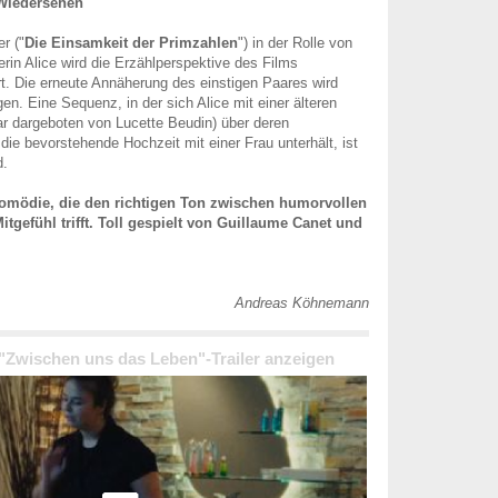
Wiedersehen
r ("
Die Einsamkeit der Primzahlen
") in der Rolle von
rin Alice wird die Erzählperspektive des Films
ert. Die erneute Annäherung des einstigen Paares wird
en. Eine Sequenz, in der sich Alice mit einer älteren
r dargeboten von Lucette Beudin) über deren
die bevorstehende Hochzeit mit einer Frau unterhält, ist
d.
komödie, die den richtigen Ton zwischen humorvollen
itgefühl trifft. Toll gespielt von Guillaume Canet und
Andreas Köhnemann
 "Zwischen uns das Leben"-Trailer anzeigen