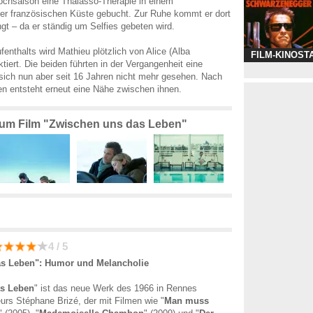
ochsaison eine Thalasso-Therapie in einem
er französischen Küste gebucht. Zur Ruhe kommt er dort
ngt – da er ständig um Selfies gebeten wird.
enthalts wird Mathieu plötzlich von Alice (Alba
FILM-KINOST
tiert. Die beiden führten in der Vergangenheit eine
sich nun aber seit 16 Jahren nicht mehr gesehen. Nach
en entsteht erneut eine Nähe zwischen ihnen.
 zum Film "Zwischen uns das Leben"
4 / 5
s Leben": Humor und Melancholie
as Leben
" ist das neue Werk des 1966 in Rennes
rs Stéphane Brizé, der mit Filmen wie "
Man muss