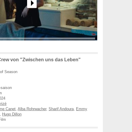
Crew von "Zwischen uns das Leben"
of Season
-saison
n
024
rizé
ume Canet
,
Alba Rohrwacher
,
Sharif Andoura
,
Emmy
,
Hugo Dillon
ilm