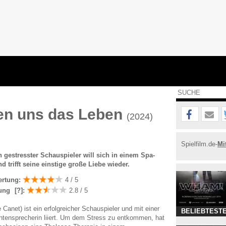
en uns das Leben
(2024)
Spielfilm.de-
Mi
 gestresster Schauspieler will sich in einem Spa-
d trifft seine einstige große Liebe wieder.
ertung:
4 / 5
ung
[?]
:
2.8 / 5
Canet) ist ein erfolgreicher Schauspieler und mit einer
BELIEBTESTE
htensprecherin liiert. Um dem Stress zu entkommen, hat