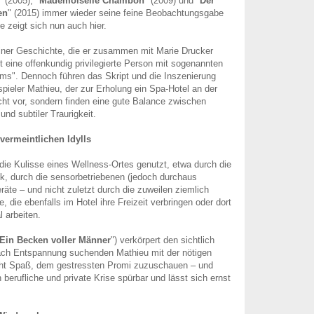
" (2005), "
Mademoiselle Chambon
" (2009) und "
Der
en
" (2015) immer wieder seine feine Beobachtungsgabe
e zeigt sich nun auch hier.
iner Geschichte, die er zusammen mit Marie Drucker
t eine offenkundig privilegierte Person mit sogenannten
ems". Dennoch führen das Skript und die Inszenierung
pieler Mathieu, der zur Erholung ein Spa-Hotel an der
cht vor, sondern finden eine gute Balance zwischen
und subtiler Traurigkeit.
vermeintlichen Idylls
d die Kulisse eines Wellness-Ortes genutzt, etwa durch die
ik, durch die sensorbetriebenen (jedoch durchaus
eräte – und nicht zuletzt durch die zuweilen ziemlich
e, die ebenfalls im Hotel ihre Freizeit verbringen oder dort
l arbeiten.
Ein Becken voller Männer
") verkörpert den sichtlich
ach Entspannung suchenden Mathieu mit der nötigen
t Spaß, dem gestressten Promi zuzuschauen – und
 berufliche und private Krise spürbar und lässt sich ernst