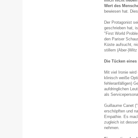
mich nicht lieben
Wert des Mensch
bewiesen hat. Dies
Der Protagonist se
geschrieben hat, is
"First World Probl
den Pariser Schaus
Küste aufsucht, ni
stillem (Aber-)Witz 
Die Tücken eines 
Mit viel Ironie wir
klinisch weiße Opt
fehleranfälligen) G
aufdringlichen Leut
als Servicepersona
Guillaume Canet ("
erschöpften und n
Empathie. Es mach
zugleich ist dessen
nehmen.