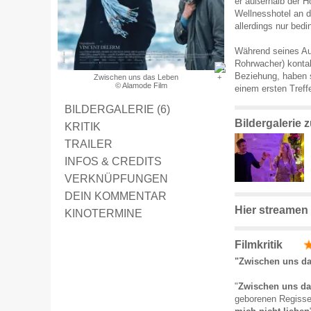
er außerhalb der H
Wellnesshotel an d
allerdings nur bedi
Während seines Auf
Rohrwacher) kontak
Beziehung, haben 
Zwischen uns das Leben
© Alamode Film
einem ersten Treff
BILDERGALERIE (6)
Bildergalerie
KRITIK
TRAILER
INFOS & CREDITS
VERKNÜPFUNGEN
DEIN KOMMENTAR
Hier streamen
KINOTERMINE
Filmkritik
"Zwischen uns da
"
Zwischen uns d
geborenen Regisseu