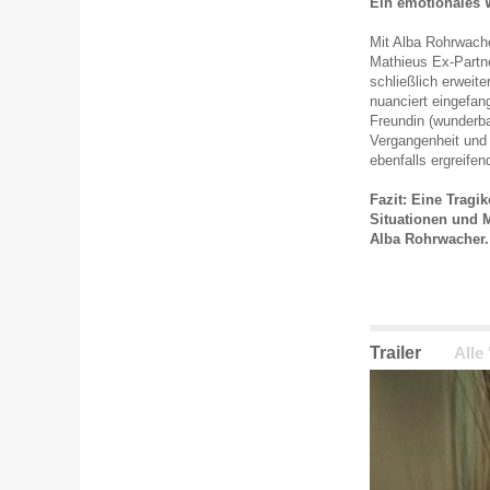
Ein emotionales 
Mit Alba Rohrwache
Mathieus Ex-Partne
schließlich erweit
nuanciert eingefang
Freundin (wunderba
Vergangenheit und 
ebenfalls ergreifen
Fazit: Eine Tragi
Situationen und M
Alba Rohrwacher.
Trailer
Alle