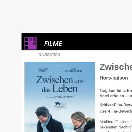
NAVIGATION
Zwisch
Hors-saison
Tragikomödie: Ein
Hotel erholen – un
Kritiker-Film-Bew
User-Film-Bewert
Mathieu (Guillaume 
bekannten Nachric