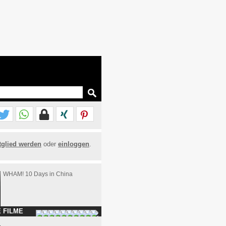
tglied werden
oder
einloggen
.
WHAM! 10 Days in China
 FILME