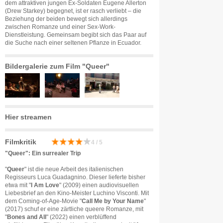
dem attraktiven jungen Ex-Soldaten Eugene Allerton
(Drew Starkey) begegnet, ist er rasch verliebt – die
Beziehung der beiden bewegt sich allerdings
zwischen Romanze und einer Sex-Work-
Dienstleistung. Gemeinsam begibt sich das Paar auf
die Suche nach einer seltenen Pflanze in Ecuador.
Bildergalerie zum Film "Queer"
Hier streamen
Filmkritik
4 / 5
"Queer": Ein surrealer Trip
"
Queer
" ist die neue Arbeit des italienischen
Regisseurs Luca Guadagnino. Dieser lieferte bisher
etwa mit "
I Am Love
" (2009) einen audiovisuellen
Liebesbrief an den Kino-Meister Luchino Visconti. Mit
dem Coming-of-Age-Movie "
Call Me by Your Name
"
(2017) schuf er eine zärtliche queere Romanze, mit
"
Bones and All
" (2022) einen verblüffend