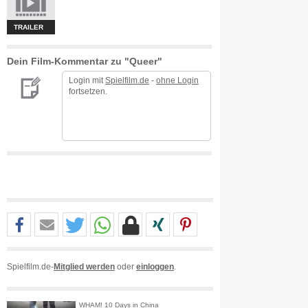
TRAILER
Dein Film-Kommentar zu "Queer"
Login mit
Spielfilm.de
-
ohne Login
fortsetzen.
Spielfilm.de-
Mitglied werden
oder
einloggen
.
WHAM! 10 Days in China