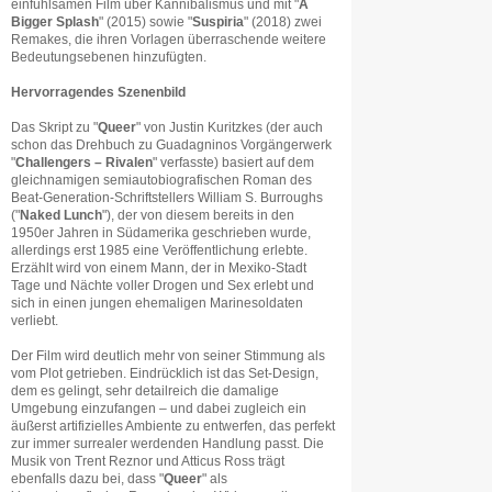
einfühlsamen Film über Kannibalismus und mit "
A
Bigger Splash
" (2015) sowie "
Suspiria
" (2018) zwei
Remakes, die ihren Vorlagen überraschende weitere
Bedeutungsebenen hinzufügten.
Hervorragendes Szenenbild
Das Skript zu "
Queer
" von Justin Kuritzkes (der auch
schon das Drehbuch zu Guadagninos Vorgängerwerk
"
Challengers – Rivalen
" verfasste) basiert auf dem
gleichnamigen semiautobiografischen Roman des
Beat-Generation-Schriftstellers William S. Burroughs
("
Naked Lunch
"), der von diesem bereits in den
1950er Jahren in Südamerika geschrieben wurde,
allerdings erst 1985 eine Veröffentlichung erlebte.
Erzählt wird von einem Mann, der in Mexiko-Stadt
Tage und Nächte voller Drogen und Sex erlebt und
sich in einen jungen ehemaligen Marinesoldaten
verliebt.
Der Film wird deutlich mehr von seiner Stimmung als
vom Plot getrieben. Eindrücklich ist das Set-Design,
dem es gelingt, sehr detailreich die damalige
Umgebung einzufangen – und dabei zugleich ein
äußerst artifizielles Ambiente zu entwerfen, das perfekt
zur immer surrealer werdenden Handlung passt. Die
Musik von Trent Reznor und Atticus Ross trägt
ebenfalls dazu bei, dass "
Queer
" als