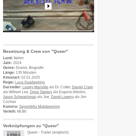
Besetzung & Crew von "Queer"
Land:
Italien
Jahr:
2024
Genre:
Drama, Biografie
Länge:
135 Minuten
Kinostart:
02.01.2025
Regie:
Luca Guadagnino
Darsteller:
Lesley Manville
als Dr. Cotter,
Daniel Craig
als William Lee,
Drew Starkey
als Eugene Allerton,
Jason Schwartzman
als Joe,
David Lowery
als Jim
Cochan
Kamera:
Sayombhu Mukdeeprom
Verleih:
MUBI
Verknüpfungen zu "Queer"
Queer - Trailer (englisch)