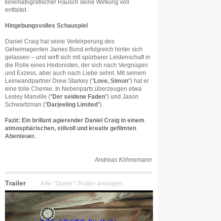
kinematografischer Rausch seine Wirkung voll
entfaltet.
Hingebungsvolles Schauspiel
Daniel Craig hat seine Verkörperung des
Geheimagenten James Bond erfolgreich hinter sich
gelassen – und wirft sich mit spürbarer Leidenschaft in
die Rolle eines Hedonisten, der sich nach Vergnügen
und Exzess, aber auch nach Liebe sehnt. Mit seinem
Leinwandpartner Drew Starkey ("
Love, Simon
") hat er
eine tolle Chemie. In Nebenparts überzeugen etwa
Lesley Manville ("
Der seidene Faden
") und Jason
Schwartzman ("
Darjeeling Limited
").
Fazit: Ein brillant agierender Daniel Craig in einem
atmosphärischen, stilvoll und kreativ gefilmten
Abenteuer.
Andreas Köhnemann
Trailer
Alle "Queer"-Trailer anzeigen