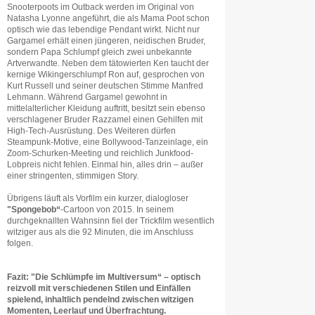
Snooterpoots im Outback werden im Original von
Natasha Lyonne angeführt, die als Mama Poot schon
optisch wie das lebendige Pendant wirkt. Nicht nur
Gargamel erhält einen jüngeren, neidischen Bruder,
sondern Papa Schlumpf gleich zwei unbekannte
Artverwandte. Neben dem tätowierten Ken taucht der
kernige Wikingerschlumpf Ron auf, gesprochen von
Kurt Russell und seiner deutschen Stimme Manfred
Lehmann. Während Gargamel gewohnt in
mittelalterlicher Kleidung auftritt, besitzt sein ebenso
verschlagener Bruder Razzamel einen Gehilfen mit
High-Tech-Ausrüstung. Des Weiteren dürfen
Steampunk-Motive, eine Bollywood-Tanzeinlage, ein
Zoom-Schurken-Meeting und reichlich Junkfood-
Lobpreis nicht fehlen. Einmal hin, alles drin – außer
einer stringenten, stimmigen Story.
Übrigens läuft als Vorfilm ein kurzer, dialogloser
"Spongebob“
-Cartoon von 2015. In seinem
durchgeknallten Wahnsinn fiel der Trickfilm wesentlich
witziger aus als die 92 Minuten, die im Anschluss
folgen.
Fazit: "Die Schlümpfe im Multiversum“ – optisch
reizvoll mit verschiedenen Stilen und Einfällen
spielend, inhaltlich pendelnd zwischen witzigen
Momenten, Leerlauf und Überfrachtung.