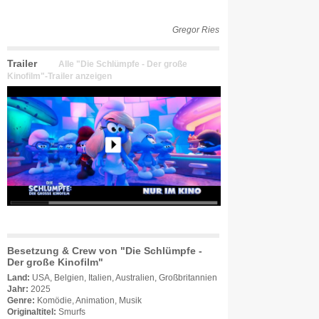
Gregor Ries
Trailer
Alle "Die Schlümpfe - Der große
Kinofilm"-Trailer anzeigen
Besetzung & Crew von "Die Schlümpfe -
Der große Kinofilm"
Land:
USA, Belgien, Italien, Australien, Großbritannien
Jahr:
2025
Genre:
Komödie, Animation, Musik
Originaltitel:
Smurfs