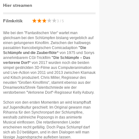
Hier streamen
Filmkritik
3 / 5
Wie bei den "Fantastischen Vier“ wartet man
gleichsam bei den Schlümpfen bislang vergeblich auf
einen gelungenen Kinofilm. Zwischen der halbwegs
passablen francobelgischen Comicadaption
"Die
Schlümpfe und die Zauberflöte“
von 1975 und Sonys
annehmbarem CGI-Trickfilm
"Die Schlümpfe – Das
verlorene Dorf“
von 2017 wurden noch die beiden
simpel gestrickten 3D-Filme aus Computeranimation
und Live-Action von 2011 und 2013 zwischen Klamauk
und Kitsch produziert. Chris Miller, Regisseur des
neusten "Großen Kinofilms“, stammt ebenso aus der
Dreamworks/Shrek-Talentschmiede wie der
verstorbenen "Verlorene Dorf“-Regisseur Kelly Asbury.
Schon von den ersten Momenten an wird krampfhaft
auf Jugendkultur geschielt. Im Original gewann man
Rihanna für den Synchronpart der Schlumpfine,
weshalb zahlreiche Popsongs in das animierte
Musical einflossen. Die retardierenden Lieder
erscheinen recht gefällig. Doch Papa Schlumpf darf
sich als DJ betätigen, und in den Dialogen will man
lässige Jugendsprache aufleben lassen.