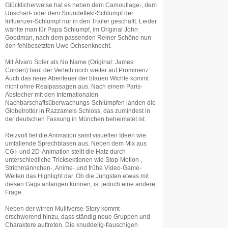
Glücklicherweise hat es neben dem Camouflage-, dem
Unscharf- oder dem Soundeffekt-Schlumpf der
Influenzer-Schlumpf nur in den Trailer geschafft. Leider
wählte man für Papa Schlumpf, im Original John
Goodman, nach dem passenden Reiner Schöne nun
den fehlbesetzten Uwe Ochsenknecht.
Mit Álvaro Soler als No Name (Original: James
Corden) baut der Verleih noch weiter auf Prominenz.
Auch das neue Abenteuer der blauen Wichte kommt
nicht ohne Realpassagen aus. Nach einem Paris-
Abstecher mit den Internationalen
Nachbarschaftsüberwachungs-Schlümpfen landen die
Globetrotter in Razzamels Schloss, das zumindest in
der deutschen Fassung in München beheimatet ist.
Reizvoll fiel die Animation samt visuellen Ideen wie
umfallende Sprechblasen aus. Neben dem Mix aus
CGI- und 2D-Animation stellt die Hatz durch
unterschiedliche Tricksektionen wie Stop-Motion-,
Strichmännchen-, Anime- und frühe Video-Game-
Welten das Highlight dar. Ob die Jüngsten etwas mit
diesen Gags anfangen können, ist jedoch eine andere
Frage.
Neben der wirren Mulitverse-Story kommt
erschwerend hinzu, dass ständig neue Gruppen und
Charaktere auftreten. Die knuddelig-flauschigen