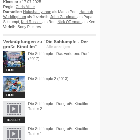
Kinostart:
17.07.2025
Regie:
Chris Miller
Darsteller:
Natasha Lyonne
als Mama Poot,
Hannah
Waddingham
als Jezebeth,
John Goodman
als Papa
Schlumpf,
Kurt Russell
als Ron,
Nick Offerman
als Ken
Verleih:
Sony Pictures
Verknüpfungen zu "Die Schlümpfe - Der
große Kinofilm"
Alle anzeigen
Die Schlümpfe - Das verlorene Dorf
(2017)
FILM
Die Schlümpfe 2 (2013)
FILM
Die Schlümpfe - Der große Kinofilm -
Trailer 2
TRAILER
Die Schlümpfe - Der große Kinofilm -
Trailer 1