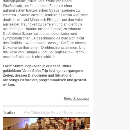
durchgeplante, fiktive Spielszene vor einem
Straßencafé, um für Lars den Eindruck einer
authentischen französischen Straßenszenerie zu
kreieren – Savoir Vivre in Reinkultur. Hieran wird zwar
deutlich, wie viel Mühe sich Filip gibt, um den Vater
aus seiner Traurigkeit zu befreien und an die "gute,
alte Zeit“ (die Urlaube mit der Familie) zu erinnern.
Doch diese Szene hat ebenso einen faden und
symptomatischen Beigeschmack, da man sich nicht
des Gefühls erwehren kann, dass große Teile dieses
Dokumentarfilms einem Drehbuch entstammen. Und
die Rolle von Kumpel – und Co-Regisseur – Fredrik
erschließt sich auch nicht wirklich.
Fazit: Stimmungsvoller, in erlesene Bilder
gekleideter Vater-Sohn-Trip in längst vergangene
Zeiten, dessen Dialoglinien und Situationen
allerdings zu forciert, programmatisch und gestellt
wirken.
Björn Schneider
Trailer
Alle "Eine letzte Reise"-Trailer anzeigen