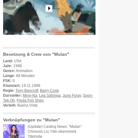
Besetzung & Crew von "Mulan"
Land:
USA
Jahr:
1998
Genre:
Animation
Länge:
88 Minuten
FSK:
0
Kinostart:
19.11.1998
Regie:
Tony Bancroft
,
Barry Cook
Darsteller:
Ming-Na
,
Lea Salonga
,
June Foray
,
Soon-
Tek Oh
,
Freda Foh Shen
Verleih:
Buena Vista
Verknüpfungen zu "Mulan"
(Update) Casting News: "Mulan"
Chinesin Liu Yifei übernimmt
Titelrolle