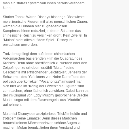
man ein starres System von innen heraus verändern
kann.
Starker Tobak: Waren Disneys bisherige Bösewichte
meist ironische Figuren mit allzu menschlichen Zügen,
werden die Hunnen hier zu gnadenlosen
Kampfmaschinen reduziert, in deren Schatten das
chinesische Reich zu versinken droht. Kein Zweifel: In
"Mulan" steht alles auf dem Spiel - Disney ist
erwachsen geworden.
Trotzdem gelingt dem auf einem chinesischen
Volksmärchen basierenden Film die Quadratur des
Kreises: Denn ohne oberflächlich zu werden oder den
Zeigefinger zu erheben, erzählt "Mulan" seine
Geschichte mit erfrischender Leichtigkeit. Jenseits der
Schwermut des "Glöckners von Notre Dame" und der
politisch überkorrekten "Pocahontas" amüsiert man
sich hier wie im "König der Löwen": die Figuren sind
zum Lachen, ohne lächerlich zu wirken. Dabei kann es
der im Original von Eddy Murphy gesprochene Drache
Mushu sogar mit dem Flaschengeist aus "Aladdin"
aufnehmen.
Mulan ist Disneys emanzipierteste Trickfilmheldin und
trotzdem keine Emanze: Denn dieses Mädchen
braucht keinem Märchenprinzen schöne Augen zu
machen. Mulan benutzt lieber ihren Verstand und