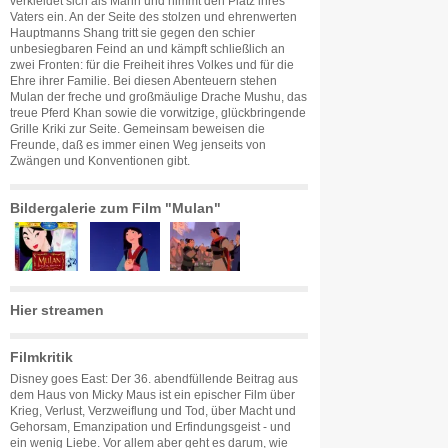
verkleidet sich als Mann und nimmt den Platz ihres
Vaters ein. An der Seite des stolzen und ehrenwerten
Hauptmanns Shang tritt sie gegen den schier
unbesiegbaren Feind an und kämpft schließlich an
zwei Fronten: für die Freiheit ihres Volkes und für die
Ehre ihrer Familie. Bei diesen Abenteuern stehen
Mulan der freche und großmäulige Drache Mushu, das
treue Pferd Khan sowie die vorwitzige, glückbringende
Grille Kriki zur Seite. Gemeinsam beweisen die
Freunde, daß es immer einen Weg jenseits von
Zwängen und Konventionen gibt.
Bildergalerie zum Film "Mulan"
Hier streamen
Filmkritik
Disney goes East: Der 36. abendfüllende Beitrag aus
dem Haus von Micky Maus ist ein epischer Film über
Krieg, Verlust, Verzweiflung und Tod, über Macht und
Gehorsam, Emanzipation und Erfindungsgeist - und
ein wenig Liebe. Vor allem aber geht es darum, wie