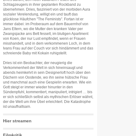
Schlagzeugers in ihrer geplanten Rockband zu
übernehmen. Dries, fasziniert von der morbiden Aura
sozialer Verelendung, willigt ein und tauft das
glücklose Häufchen "The Feminists”. Fortan ist er
immer dabei: im Proberaum auf dem Bauernhof von
Jans Eltern, wo die Mutter den kranken Vater per
Zwangsjacke ans Bett fesselt, im blutigen Apartment
von Koen, der nur Lust empfindet, wenn er Frauen
misshandelt, und in dem verkommenen Loch, in dem
Ivans Frau auf der Couch vor sich hindämmert und das
schreiende Baby mit Kokain ruhigstellt.
Dries ist ein Beobachter, der neugierig die
Verkommenheit der Welt in sich hineinsaugt und
abends heimkehrt in sein Designerloft hoch über den
Dächern von Oostende, wo ihn seine hübsche Frau
und manchmal auch eine Gespielin erwarten. Wie ein
Gott steigt er immer wieder hinunter in den
Sündenpfuhl, kommentiert, manipuliert, intrigiert … bis
er sich schließlich selbst als mythischen Erlöser wähnt,
der die Welt um ihre Übel erleichtert. Die Katastrophe
ist unaufhaltsam.
Hier streamen
Filmkritik