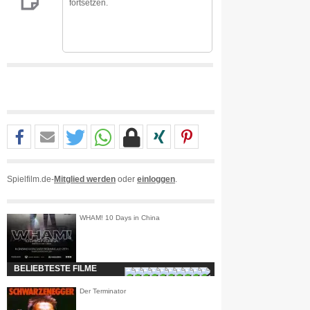
fortsetzen.
Spielfilm.de-
Mitglied werden
oder
einloggen
.
WHAM! 10 Days in China
BELIEBTESTE FILME
Der Terminator