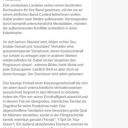
Drei sonderbare Landeier wollen einen berühmten
Buchautoren für ihre Band gewinnen, mit der sie an
einem dörflichen Band-Contest teilnehmen wollen.
Dabei prallen zwei Welten aufeinander. Hervorgerufen
durch komplett unterschiedliche Mentalitäten, münden
die aufkommenden Konflikte schließlich in einer
Katastrophe.
An sich keinen Skandal wert, bilden echter Sex,
brutale Gewalt und "asoziales" Verhalten eine
grauenerregende Symphonie, deren Ausdruckskraft
nur schwer zu ertragen oder in anderen Werken
wiederzufinden ist. Dabei ist das Vorgehen des
Regisseurs simpel - extreme Bilder, harte Worte und
gute Schauspieler. Letztlich fehlt es aber doch an
klarer Aussage. Der Zuschauer wird allein gelassen.
Das traurige Portrait einer Klassengesellschaft die sich
vor allem durch unterschiedliche Verhaltensweisen
auszeichnet, beginnt in dem Moment zu bröckeln,
indem der Film von seiner Ernsthaftigkeit abweicht und
in diesem Fall ein übergroßes, männliches Genital als
Zugpferd für seine Freakshow nutzt. Das
abgeschnittene Genitalien eine besonders große Qual
für Männern darstellen, wurde in der Filmgeschichte
bereits mehrfach genutzt ("Hostel", "I Spit On Your
Grave"). Ein äußerst abstoßendes Element, welches im