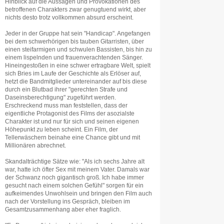
Hinblick auf die Aussagen und Provokationen des
betroffenen Charakters zwar genugtuend wirkt, aber
nichts desto trotz vollkommen absurd erscheint.
Jeder in der Gruppe hat sein "Handicap". Angefangen
bei dem schwerhörigen bis tauben Gitarristen, über
einen steifarmigen und schwulen Bassisten, bis hin zu
einem lispelnden und frauenverachtenden Sänger.
Hineingestoßen in eine schwer ertragbare Welt, spielt
sich Bries im Laufe der Geschichte als Erlöser auf,
hetzt die Bandmitglieder untereinander auf bis diese
durch ein Blutbad ihrer "gerechten Strafe und
Daseinsberechtigung" zugeführt werden.
Erschreckend muss man feststellen, dass der
eigentliche Protagonist des Films der asozialste
Charakter ist und nur für sich und seinen eigenen
Höhepunkt zu leben scheint. Ein Film, der
Tellerwäschern beinahe eine Chance gibt und mit
Millionären abrechnet.
Skandalträchtige Sätze wie: "Als ich sechs Jahre alt
war, hatte ich öfter Sex mit meinem Vater. Damals war
der Schwanz noch gigantisch groß. Ich habe immer
gesucht nach einem solchen Gefühl" sorgen für ein
aufkeimendes Unwohlsein und bringen den Film auch
nach der Vorstellung ins Gespräch, bleiben im
Gesamtzusammenhang aber eher fraglich.