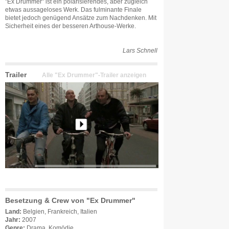
"Ex Drummer" ist ein polarisierendes, aber zugleich
etwas aussageloses Werk. Das fulminante Finale
bietet jedoch genügend Ansätze zum Nachdenken. Mit
Sicherheit eines der besseren Arthouse-Werke.
Lars Schnell
Trailer
Alle "Ex Drummer"-Trailer anzeigen
Besetzung & Crew von "Ex Drummer"
Land:
Belgien, Frankreich, Italien
Jahr:
2007
Genre:
Drama, Komödie