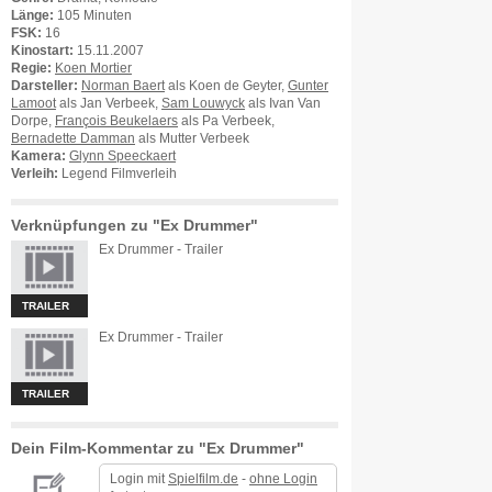
Länge:
105 Minuten
FSK:
16
Kinostart:
15.11.2007
Regie:
Koen Mortier
Darsteller:
Norman Baert
als Koen de Geyter,
Gunter
Lamoot
als Jan Verbeek,
Sam Louwyck
als Ivan Van
Dorpe,
François Beukelaers
als Pa Verbeek,
Bernadette Damman
als Mutter Verbeek
Kamera:
Glynn Speeckaert
Verleih:
Legend Filmverleih
Verknüpfungen zu "Ex Drummer"
Ex Drummer - Trailer
TRAILER
Ex Drummer - Trailer
TRAILER
Dein Film-Kommentar zu "Ex Drummer"
Login mit
Spielfilm.de
-
ohne Login