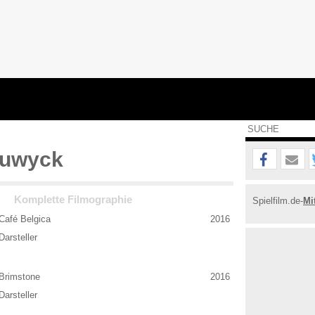
uwyck
Komplette Filmographie
Spielfilm.de-
Mi
Café Belgica
2016
Darsteller
Brimstone
2016
Darsteller