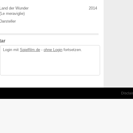
Land der Wunder
2014
(Le meraviglie)
Darsteller
ar
Login mit
Spielfilm.de
-
ohne Login
fortsetzen.
Discla