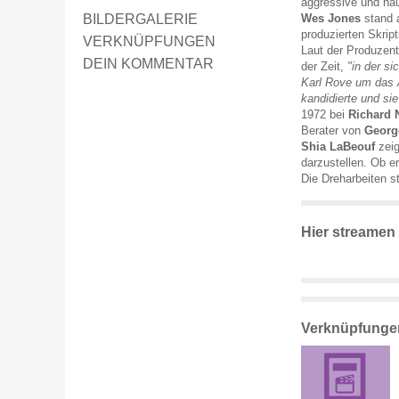
aggressive und häu
BILDERGALERIE
Wes Jones
stand 
produzierten Skript
VERKNÜPFUNGEN
Laut der Produzen
DEIN KOMMENTAR
der Zeit,
"in der s
Karl Rove um das 
kandidierte und si
1972 bei
Richard 
Berater von
Georg
Shia LaBeouf
zeig
darzustellen. Ob e
Die Dreharbeiten s
Hier streamen
Verknüpfunge