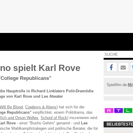
no spielt Karl Rove
 "College Republicans"
Spielfilm.de-
Mi
e Hauptrolle in Richard Linklaters Polit-Dramödie
age von Karl Rove und Lee Atwater
Will Be Blood
,
Cowboys & Aliens
) hat sich für die
ege Republicans"
verpflichtet, einem Politdrama, das
(
Ich und Orson Welles
,
School of Rock
) inszenieren wird.
arl Rove
- einst "Bushs Gehirn" genannt - und
Lee
BELIEBTEST
nische Wahlkampfstrategen und politische Berater, die für