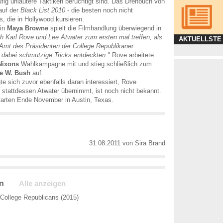
fig unlautere Taktiken berüchtigt sind. Das Drehbuch von
auf der
Black List 2010
- die besten noch nicht
s, die in Hollywood kursieren.
tin
Maya Browne
spielt die Filmhandlung überwiegend in
ich Karl Rove und Lee Atwater zum ersten mal treffen, als
AKTUELLSTE
Amt des Präsidenten der College Republikaner
e dabei schmutzige Tricks entdeckten."
Rove arbeitete
Nixons
Wahlkampagne mit und stieg schließlich zum
e W. Bush
auf.
te sich zuvor ebenfalls daran interessiert, Rove
r stattdessen Atwater übernimmt, ist noch nicht bekannt.
tarten Ende November in Austin, Texas.
31.08.2011
von
Sira Brand
n
Alle anzeigen
College Republicans (2015)