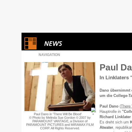
NAVIGATION
Paul Da
In Linklaters
Dano übernimmt di
um die College-T
Paul Dano
(
There 
Hauptrolle in
"Coll
Paul Dano in 'There Will Be Blood'
Richard Linklater
© Photo by Melinda Sue Gordon © 2007 by
PARAMOUNT VANTAGE, a Division of
Es dreht sich um
K
PARAMOUNT PICTURES and MIRAMAX FILM
Atwater
, republika
CORP. All Rights Reserved.