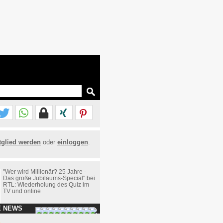
tglied werden
oder
einloggen
.
"Wer wird Millionär? 25 Jahre -
Das große Jubiläums-Special" bei
RTL: Wiederholung des Quiz im
TV und online
E NEWS