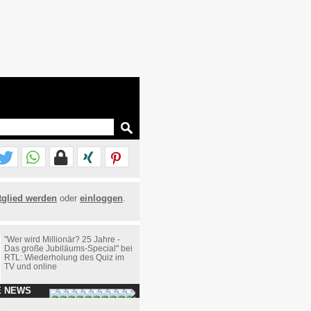
tglied werden
oder
einloggen
.
"Wer wird Millionär? 25 Jahre -
Das große Jubiläums-Special" bei
RTL: Wiederholung des Quiz im
TV und online
E NEWS