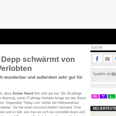
 Depp schwärmt von
Verlobten
Spielfilm.de-
Mi
ach wunderbar und außerdem sehr gut für
et, dass
Amber Heard
ihm sehr gut tue. Der 50-jährige
er Meinung, seine 27-jährige Verlobte bringe nur das Beste
in. Gegenüber 'Today.com' erklärt der Hollywoodstar:
underbar. Sie hat einen messerscharfen Verstand. Eine
BELIEBTEST
it und so lieb, wie man es sich nur vorstellen kann und