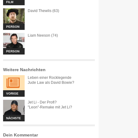
FILM
David Thewlis (63)
PERSON
Liam Neeson (74)
PERSON
Weitere Nachrichten
Leben einer Rocklegende
Jude Law als David Bowie?
VORIGE
Jet Li - Der Profi?
"Leon"-Remake mit Jet Li?
NÄCHSTE
Dein Kommentar