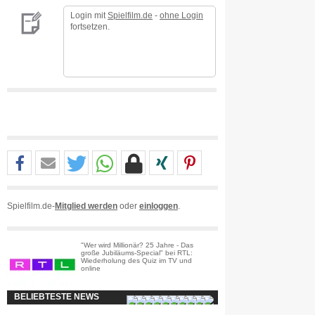
Login mit
Spielfilm.de
-
ohne Login
fortsetzen.
Spielfilm.de-
Mitglied werden
oder
einloggen
.
"Wer wird Millionär? 25 Jahre - Das
große Jubiläums-Special" bei RTL:
Wiederholung des Quiz im TV und
online
BELIEBTESTE NEWS