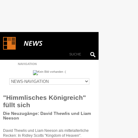
NAVIGATION
"Himmlisches Königreich"
füllt sich
Die Neuzugänge: David Thewlis und Liam
Neeson
David Thewlis und Liam Neeson als mittelalterliche
Recken: In Ridley Scotts "Kingdom of Heaven".