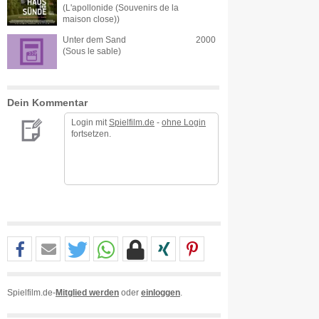
(L'apollonide (Souvenirs de la
maison close))
Unter dem Sand
2000
(Sous le sable)
Dein Kommentar
Login mit
Spielfilm.de
-
ohne Login
fortsetzen.
Spielfilm.de-
Mitglied werden
oder
einloggen
.