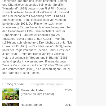
Frankreich, geboren und ist ein bekannter Bühnen-
und Charakterschauspieler. Sein erster Spielfilm
"Hinterland" (1998) gewann den First Film Special
Distinction Award beim Montreal World Film Festival
und eine besondere Erwähnung beim FIPRESCI
Spezialpreis auf den Filmfestspielen von Venedig,
beide im Jahr 1998. Der Film erhielt auch eine
Nominierung für den Besten Nachwuchsregisseur bei
den César Awards 1999. Sein nächster Film "Der
Doppeladler" (1948) erhielt ebenfalls großes
Kritikerlob. Zuvor drehte er den Kurzfilm "Manège"
(1986) und schrieb mehrere Drehbücher, darunter "Ich
küsse nicht" (1991) und "La Matiouette" (1983), beide
unter der Regie von André Téchiné, und "Le café des
Jules" (1988), unter der Regie von Paul Vecchiali.
Nolot trat erstmals in "Begegnung in Biarritz" (1981)
auf und spielte in vielen anderen Filmen, darunter
"Viva la Vie - Es lebe das Leben" (1984), "Schauplatz
des Verbrechens" (1986), "Die Unschuldigen" (1987)
und "Nénette et Boni" (1996).
Filmographie
Komplette Filmographie
Malen oder Lieben
2005
(Peindre ou faire l`amour)
Haus der Sünde
2011