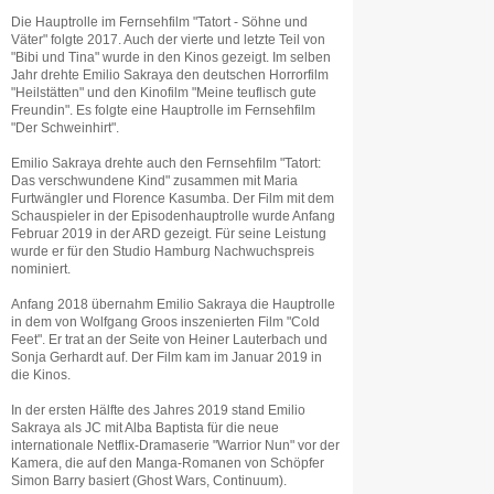
Die Hauptrolle im Fernsehfilm "Tatort - Söhne und
Väter" folgte 2017. Auch der vierte und letzte Teil von
"Bibi und Tina" wurde in den Kinos gezeigt. Im selben
Jahr drehte Emilio Sakraya den deutschen Horrorfilm
"Heilstätten" und den Kinofilm "Meine teuflisch gute
Freundin". Es folgte eine Hauptrolle im Fernsehfilm
"Der Schweinhirt".
Emilio Sakraya drehte auch den Fernsehfilm "Tatort:
Das verschwundene Kind" zusammen mit Maria
Furtwängler und Florence Kasumba. Der Film mit dem
Schauspieler in der Episodenhauptrolle wurde Anfang
Februar 2019 in der ARD gezeigt. Für seine Leistung
wurde er für den Studio Hamburg Nachwuchspreis
nominiert.
Anfang 2018 übernahm Emilio Sakraya die Hauptrolle
in dem von Wolfgang Groos inszenierten Film "Cold
Feet". Er trat an der Seite von Heiner Lauterbach und
Sonja Gerhardt auf. Der Film kam im Januar 2019 in
die Kinos.
In der ersten Hälfte des Jahres 2019 stand Emilio
Sakraya als JC mit Alba Baptista für die neue
internationale Netflix-Dramaserie "Warrior Nun" vor der
Kamera, die auf den Manga-Romanen von Schöpfer
Simon Barry basiert (Ghost Wars, Continuum).