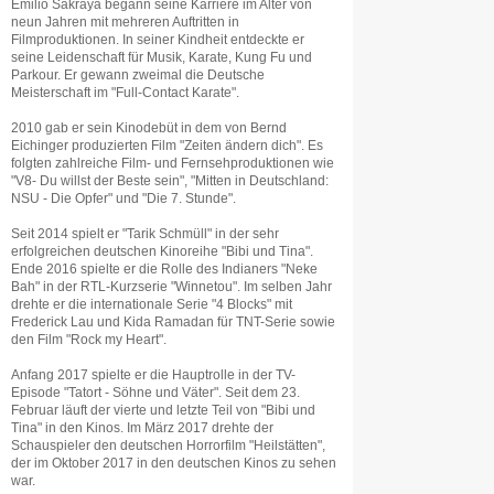
Emilio Sakraya begann seine Karriere im Alter von
neun Jahren mit mehreren Auftritten in
Filmproduktionen. In seiner Kindheit entdeckte er
seine Leidenschaft für Musik, Karate, Kung Fu und
Parkour. Er gewann zweimal die Deutsche
Meisterschaft im "Full-Contact Karate".
2010 gab er sein Kinodebüt in dem von Bernd
Eichinger produzierten Film "Zeiten ändern dich". Es
folgten zahlreiche Film- und Fernsehproduktionen wie
"V8- Du willst der Beste sein", "Mitten in Deutschland:
NSU - Die Opfer" und "Die 7. Stunde".
Seit 2014 spielt er "Tarik Schmüll" in der sehr
erfolgreichen deutschen Kinoreihe "Bibi und Tina".
Ende 2016 spielte er die Rolle des Indianers "Neke
Bah" in der RTL-Kurzserie "Winnetou". Im selben Jahr
drehte er die internationale Serie "4 Blocks" mit
Frederick Lau und Kida Ramadan für TNT-Serie sowie
den Film "Rock my Heart".
Anfang 2017 spielte er die Hauptrolle in der TV-
Episode "Tatort - Söhne und Väter". Seit dem 23.
Februar läuft der vierte und letzte Teil von "Bibi und
Tina" in den Kinos. Im März 2017 drehte der
Schauspieler den deutschen Horrorfilm "Heilstätten",
der im Oktober 2017 in den deutschen Kinos zu sehen
war.