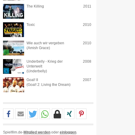
The Killing
2011
Toxic
2010
Wie auch wir vergeben
2010
(Amish Grace)
Underbelly - Krieg der
2008
Unterwelt
(Underbelly)
Goal! II
2007
(Goal! 2: Living the Dream)
Spielfilm.de-
Mitglied werden
oder
einloggen
.