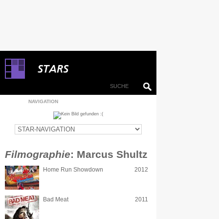
NAVIGATION
Filmographie
: Marcus Shultz
Home Run Showdown
2012
Bad Meat
2011