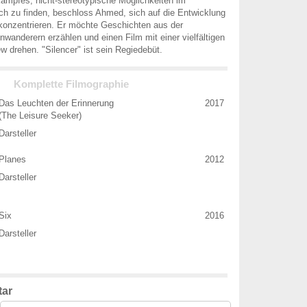
ampfes, nicht-stereotypische Möglichkeiten im
ch zu finden, beschloss Ahmed, sich auf die Entwicklung
 konzentrieren. Er möchte Geschichten aus der
nwanderern erzählen und einen Film mit einer vielfältigen
 drehen. "Silencer" ist sein Regiedebüt.
Komplette Filmographie
Das Leuchten der Erinnerung
2017
(The Leisure Seeker)
Darsteller
Planes
2012
Darsteller
Six
2016
Darsteller
ar