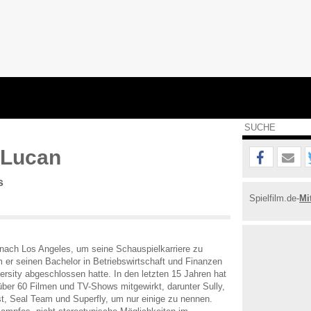
Lucan
s
Spielfilm.de-
Mi
ach Los Angeles, um seine Schauspielkarriere zu
 er seinen Bachelor in Betriebswirtschaft und Finanzen
ersity abgeschlossen hatte. In den letzten 15 Jahren hat
 über 60 Filmen und TV-Shows mitgewirkt, darunter Sully,
t, Seal Team und Superfly, um nur einige zu nennen.