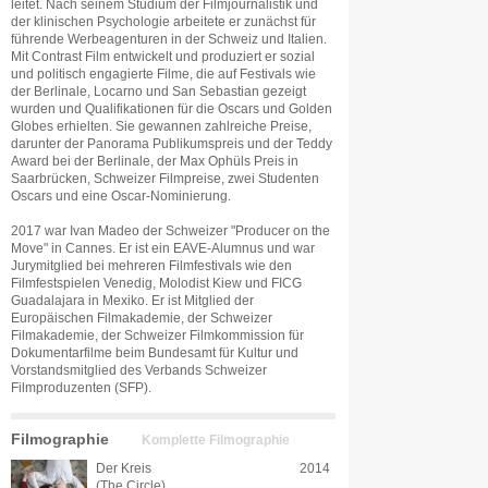
leitet. Nach seinem Studium der Filmjournalistik und
der klinischen Psychologie arbeitete er zunächst für
führende Werbeagenturen in der Schweiz und Italien.
Mit Contrast Film entwickelt und produziert er sozial
und politisch engagierte Filme, die auf Festivals wie
der Berlinale, Locarno und San Sebastian gezeigt
wurden und Qualifikationen für die Oscars und Golden
Globes erhielten. Sie gewannen zahlreiche Preise,
darunter der Panorama Publikumspreis und der Teddy
Award bei der Berlinale, der Max Ophüls Preis in
Saarbrücken, Schweizer Filmpreise, zwei Studenten
Oscars und eine Oscar-Nominierung.
2017 war Ivan Madeo der Schweizer "Producer on the
Move" in Cannes. Er ist ein EAVE-Alumnus und war
Jurymitglied bei mehreren Filmfestivals wie den
Filmfestspielen Venedig, Molodist Kiew und FICG
Guadalajara in Mexiko. Er ist Mitglied der
Europäischen Filmakademie, der Schweizer
Filmakademie, der Schweizer Filmkommission für
Dokumentarfilme beim Bundesamt für Kultur und
Vorstandsmitglied des Verbands Schweizer
Filmproduzenten (SFP).
Filmographie
Komplette Filmographie
Der Kreis
2014
(The Circle)