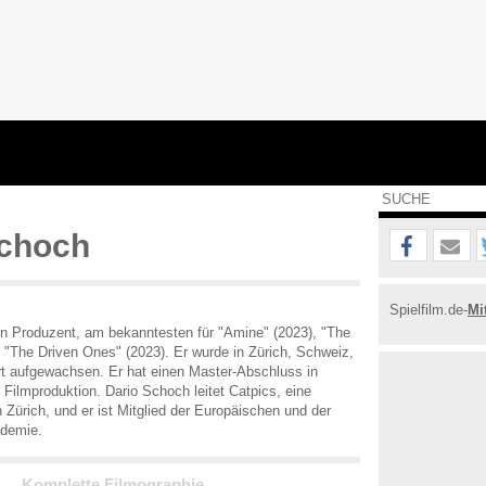
Schoch
Spielfilm.de-
Mi
in Produzent, am bekanntesten für "Amine" (2023), "The
 "The Driven Ones" (2023). Er wurde in Zürich, Schweiz,
rt aufgewachsen. Er hat einen Master-Abschluss in
 Filmproduktion. Dario Schoch leitet Catpics, eine
 Zürich, und er ist Mitglied der Europäischen und der
ademie.
Komplette Filmographie