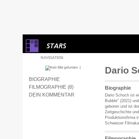
NAVIGATION
Dario 
BIOGRAPHIE
FILMOGRAPHIE (8)
Biographie
DEIN KOMMENTAR
Dario Schoch ist e
Bubble" (2021) und
geboren und ist do
Zeitgeschichte und
Produktionsfirma in
Schweizer Filmak
Filmographie