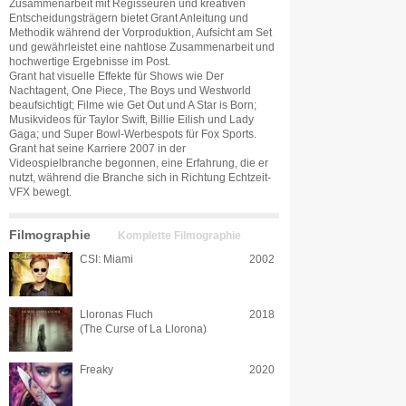
Zusammenarbeit mit Regisseuren und kreativen
Entscheidungsträgern bietet Grant Anleitung und
Methodik während der Vorproduktion, Aufsicht am Set
und gewährleistet eine nahtlose Zusammenarbeit und
hochwertige Ergebnisse im Post.
Grant hat visuelle Effekte für Shows wie Der
Nachtagent, One Piece, The Boys und Westworld
beaufsichtigt; Filme wie Get Out und A Star is Born;
Musikvideos für Taylor Swift, Billie Eilish und Lady
Gaga; und Super Bowl-Werbespots für Fox Sports.
Grant hat seine Karriere 2007 in der
Videospielbranche begonnen, eine Erfahrung, die er
nutzt, während die Branche sich in Richtung Echtzeit-
VFX bewegt.
Filmographie
Komplette Filmographie
CSI: Miami
2002
Lloronas Fluch
2018
(The Curse of La Llorona)
Freaky
2020