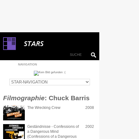
NAVIGATION
Filmographie
: Chuck Barris
The Wrecking Crew
2008
Geständnisse - Confessions of
2002
a Dangerous Mind
(Confessions of a Dangerous