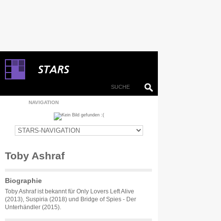
NAVIGATION
Toby Ashraf
Biographie
Toby Ashraf ist bekannt für Only Lovers Left Alive
(2013), Suspiria (2018) und Bridge of Spies - Der
Unterhändler (2015).