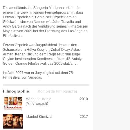
Die amerikanische Sängerin Madonna erklärte in
einem Interview mit einem Fernsehprogramm, dass
Ferzan Özpetek ein 'Genie' sei. Özpetek erhielt
Glückwünsche von Namen wie John Travolta und
Andy Garcia nach der Vorführung seines Films Serseri
Mayinlar von 2009 bei der Eröffnung des Los Angeles
Filmfestivals.
Ferzan Özpetek war Jurypräsident des aus den
Schauspielern Hülya Kocyigit, Zuhal Olcay, Aytac
Arman, Kenan Isik und dem Regisseur Nuri Bilge
Ceylan bestehenden Komitees auf dem 42. Antalya
Golden Orange Filmfestival, das 2005 stattfand.
Im Jahr 2007 war er Jurymitglied auf dem 75.
Filmfestival von Venedig.
Filmographie
Komplette Filmographie
Männer al dente
2010
(Mine vaganti)
Istanbul Kirmizisi
2017