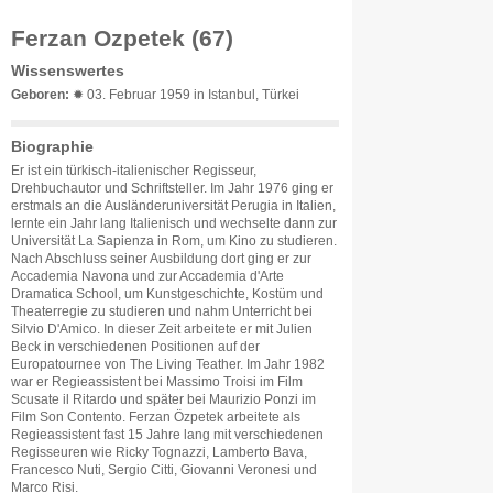
Ferzan Ozpetek (67)
Wissenswertes
Geboren:
✹ 03. Februar 1959 in Istanbul, Türkei
Biographie
Er ist ein türkisch-italienischer Regisseur,
Drehbuchautor und Schriftsteller. Im Jahr 1976 ging er
erstmals an die Ausländeruniversität Perugia in Italien,
lernte ein Jahr lang Italienisch und wechselte dann zur
Universität La Sapienza in Rom, um Kino zu studieren.
Nach Abschluss seiner Ausbildung dort ging er zur
Accademia Navona und zur Accademia d'Arte
Dramatica School, um Kunstgeschichte, Kostüm und
Theaterregie zu studieren und nahm Unterricht bei
Silvio D'Amico. In dieser Zeit arbeitete er mit Julien
Beck in verschiedenen Positionen auf der
Europatournee von The Living Teather. Im Jahr 1982
war er Regieassistent bei Massimo Troisi im Film
Scusate il Ritardo und später bei Maurizio Ponzi im
Film Son Contento. Ferzan Özpetek arbeitete als
Regieassistent fast 15 Jahre lang mit verschiedenen
Regisseuren wie Ricky Tognazzi, Lamberto Bava,
Francesco Nuti, Sergio Citti, Giovanni Veronesi und
Marco Risi.