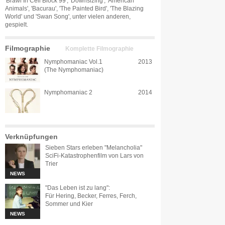
'Brawl In Cell Block 99', 'Downsizing', 'American
Animals', 'Bacurau', 'The Painted Bird', 'The Blazing
World' und 'Swan Song', unter vielen anderen,
gespielt.
Filmographie
Komplette Filmographie
Nymphomaniac Vol.1
2013
(The Nymphomaniac)
Nymphomaniac 2
2014
Verknüpfungen
Sieben Stars erleben "Melancholia"
SciFi-Katastrophenfilm von Lars von
Trier
NEWS
"Das Leben ist zu lang":
Für Hering, Becker, Ferres, Ferch,
Sommer und Kier
NEWS