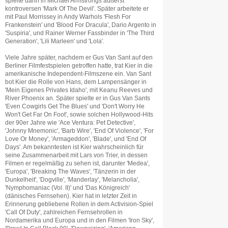
spielte dann in Michael Armstrongs äußerst
kontroversen 'Mark Of The Devil'. Später arbeitete er
mit Paul Morrissey in Andy Warhols 'Flesh For
Frankenstein' und 'Blood For Dracula', Dario Argento in
'Suspiria', und Rainer Werner Fassbinder in 'The Third
Generation', 'Lili Marleen' und 'Lola'.
Viele Jahre später, nachdem er Gus Van Sant auf den
Berliner Filmfestspielen getroffen hatte, trat Kier in die
amerikanische Independent-Filmszene ein. Van Sant
bot Kier die Rolle von Hans, dem Lampensänger in
'Mein Eigenes Privates Idaho', mit Keanu Reeves und
River Phoenix an. Später spielte er in Gus Van Sants
'Even Cowgirls Get The Blues' und 'Don't Worry He
Won't Get Far On Foot', sowie solchen Hollywood-Hits
der 90er Jahre wie 'Ace Ventura: Pet Detective',
'Johnny Mnemonic', 'Barb Wire', 'End Of Violence', 'For
Love Or Money', 'Armageddon', 'Blade', und 'End Of
Days'. Am bekanntesten ist Kier wahrscheinlich für
seine Zusammenarbeit mit Lars von Trier, in dessen
Filmen er regelmäßig zu sehen ist, darunter 'Medea',
'Europa', 'Breaking The Waves', 'Tänzerin in der
Dunkelheit', 'Dogville', 'Manderlay', 'Melancholia',
'Nymphomaniac (Vol. II)' und 'Das Königreich'
(dänisches Fernsehen). Kier hat in letzter Zeit in
Erinnerung gebliebene Rollen in dem Activision-Spiel
'Call Of Duty', zahlreichen Fernsehrollen in
Nordamerika und Europa und in den Filmen 'Iron Sky',