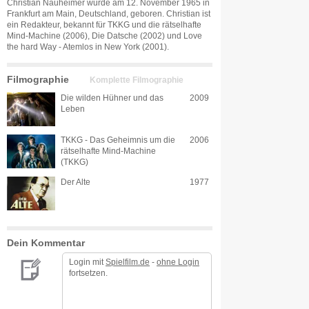
Christian Nauheimer wurde am 12. November 1965 in
Frankfurt am Main, Deutschland, geboren. Christian ist
ein Redakteur, bekannt für TKKG und die rätselhafte
Mind-Machine (2006), Die Datsche (2002) und Love
the hard Way - Atemlos in New York (2001).
Filmographie
Komplette Filmographie
Die wilden Hühner und das
2009
Leben
TKKG - Das Geheimnis um die
2006
rätselhafte Mind-Machine
(TKKG)
Der Alte
1977
Dein Kommentar
Login mit
Spielfilm.de
-
ohne Login
fortsetzen.