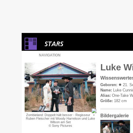
NAVIGATION
Luke Wi
Wissenswerte
Geboren:
✹ 21. Se
Name:
Luke Cunni
Alias:
One-Take W
Größe:
182 cm
Bildergalerie
Zombieland: Doppelt hält besser - Regisseur
Ruben Fleischer mit Woody Harrelson und Luke
Wilson am Set
© Sony Pictures