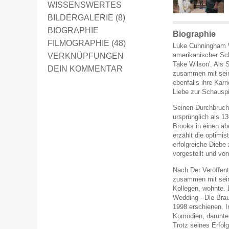
WISSENSWERTES
BILDERGALERIE (8)
BIOGRAPHIE
Biographie
FILMOGRAPHIE (48)
Luke Cunningham Wi
amerikanischer Sch
VERKNÜPFUNGEN
Take Wilson'. Als 
DEIN KOMMENTAR
zusammen mit sein
ebenfalls ihre Kar
Liebe zur Schausp
Seinen Durchbruch 
ursprünglich als 1
Brooks in einen ab
erzählt die optimi
erfolgreiche Diebe
vorgestellt und vo
Nach Der Veröffent
zusammen mit sei
Kollegen, wohnte.
Wedding - Die Braut
1998 erschienen. I
Komödien, darunter
Trotz seines Erfol