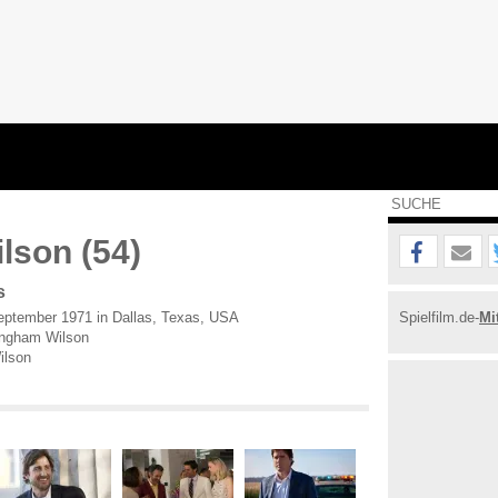
lson (54)
s
ptember 1971 in Dallas, Texas, USA
Spielfilm.de-
Mi
ngham Wilson
ilson