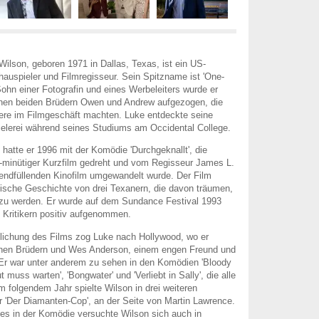
lson, geboren 1971 in Dallas, Texas, ist ein US-
auspieler und Filmregisseur. Sein Spitzname ist 'One-
Sohn einer Fotografin und eines Werbeleiters wurde er
en beiden Brüdern Owen und Andrew aufgezogen, die
riere im Filmgeschäft machten. Luke entdeckte seine
ielerei während seines Studiums am Occidental College.
hatte er 1996 mit der Komödie 'Durchgeknallt', die
3-minütiger Kurzfilm gedreht und vom Regisseur James L.
endfüllenden Kinofilm umgewandelt wurde. Der Film
stische Geschichte von drei Texanern, die davon träumen,
 zu werden. Er wurde auf dem Sundance Festival 1993
n Kritikern positiv aufgenommen.
lichung des Films zog Luke nach Hollywood, wo er
nen Brüdern und Wes Anderson, einem engen Freund und
 Er war unter anderem zu sehen in den Komödien 'Bloody
 muss warten', 'Bongwater' und 'Verliebt in Sally', die alle
m folgendem Jahr spielte Wilson in drei weiteren
 'Der Diamanten-Cop', an der Seite von Martin Lawrence.
ges in der Komödie versuchte Wilson sich auch in