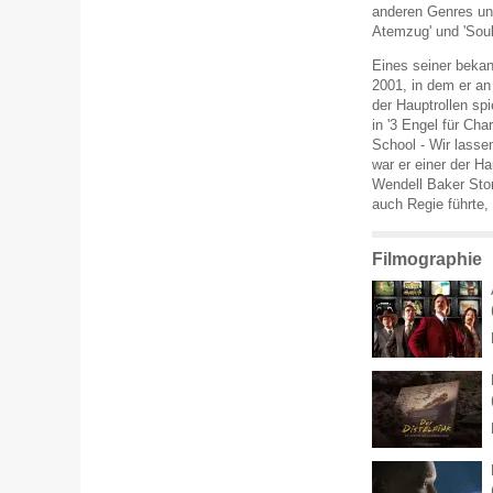
anderen Genres und 
Atemzug' und 'Soul
Eines seiner bekan
2001, in dem er a
der Hauptrollen spi
in '3 Engel für Char
School - Wir lasse
war er einer der Ha
Wendell Baker Story
auch Regie führte
Filmographie