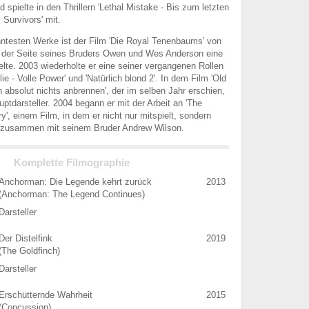
spielte in den Thrillern 'Lethal Mistake - Bis zum letzten
 Survivors' mit.
ntesten Werke ist der Film 'Die Royal Tenenbaums' von
n der Seite seines Bruders Owen und Wes Anderson eine
elte. 2003 wiederholte er eine seiner vergangenen Rollen
lie - Volle Power' und 'Natürlich blond 2'. In dem Film 'Old
n absolut nichts anbrennen', der im selben Jahr erschien,
uptdarsteller. 2004 begann er mit der Arbeit an 'The
', einem Film, in dem er nicht nur mitspielt, sondern
, zusammen mit seinem Bruder Andrew Wilson.
Komplette Filmographie
Anchorman: Die Legende kehrt zurück
2013
(Anchorman: The Legend Continues)
Darsteller
Der Distelfink
2019
(The Goldfinch)
Darsteller
Erschütternde Wahrheit
2015
(Concussion)