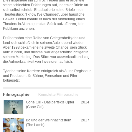
Dies inspirierte ihn zum Schreiben und er arbeitete
seine schlechten Erfahrungen auf, indem er Briefe an
sich selbst schrieb. Er adaptierte seine Briefe in ein
Theaterstück, 'I know I've Changed', über häusliche
Gewalt. Leider konnte er nach der Anmietung eines
Theaters in Atlanta, um das Stück aufzuführen, kein
Publikum anziehen.
Er übernahm eine Reihe von Gelegenheitsjobs und
fand sich schließlich in seinem Auto lebend wieder.
Aber 1998 bekam er eine zweite Chance, sein Stück
aufzuführen, und diesmal war er geschäftstüchtiger in
seinem Marketing. Das Stück war ausverkauft und zog
die Aufmerksamkeit von Investoren auf sich.
Tyler hat seine Karriere erfolgreich als Autor, Regisseur
und Produzent für Bühne, Fernsehen und Film
fortgesetzt.
Filmographie
Komplette Filmographie
Gone Girl - Das perfekte Opfer
2014
(Gone Girl)
Bo und der Weihnachtsstern
2017
(The Lamb)