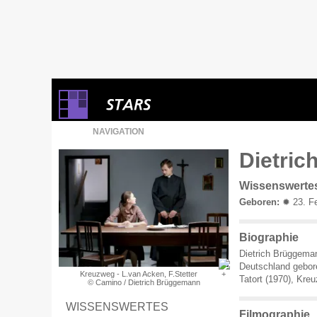
NAVIGATION
Dietric
Wissenswerte
Geboren:
✹ 23. Fe
Biographie
Dietrich Brüggema
Deutschland gebore
Kreuzweg - L.van Acken, F.Stetter
Tatort (1970), Kre
© Camino / Dietrich Brüggemann
WISSENSWERTES
Filmographie