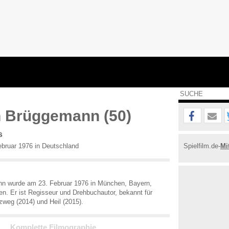
h Brüggemann (50)
s
bruar 1976 in Deutschland
Spielfilm.de-
Mi
nn wurde am 23. Februar 1976 in München, Bayern,
n. Er ist Regisseur und Drehbuchautor, bekannt für
uzweg (2014) und Heil (2015).
Komplette Filmographie