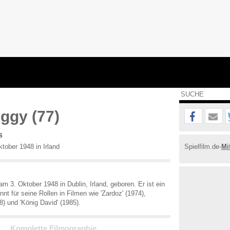
uggy (77)
s
tober 1948 in Irland
Spielfilm.de-
Mi
m 3. Oktober 1948 in Dublin, Irland, geboren. Er ist ein
nt für seine Rollen in Filmen wie 'Zardoz' (1974),
) und 'König David' (1985).
Komplette Filmographie