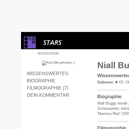
NAVIGATION
Niall B
WISSENSWERTES
Wissenswerte
BIOGRAPHIE
Geboren:
✹ 03. Ok
FILMOGRAPHIE (7)
DEIN KOMMENTAR
Biographie
Niall Buggy wurde a
Schauspieler, bekan
'Mamma Mia!' (2008
Filmographie