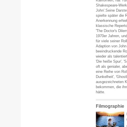
Kalifornien, hat Yu
Shakespeare-Werken
John'.Seine Darste
spielte später die 
Anerkennung erhiel
klassische Reperto
'The Doctor's Dile
1970er Jahren, und
für viele seiner Ro
Adaption von John
beeindruckende Rol
wieder als talentie
'Die heiße Spur', '
oft als genialer, 
eine Reihe von Rol
Dunkelheit', 'Ghostb
ausgezeichneten Ka
bekommen, die ihn 
hätte.
Filmographie