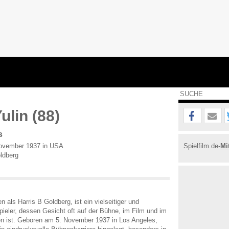
ulin (88)
s
ovember 1937 in USA
Spielfilm.de-
Mi
ldberg
en als Harris B Goldberg, ist ein vielseitiger und
spieler, dessen Gesicht oft auf der Bühne, im Film und im
n ist. Geboren am 5. November 1937 in Los Angeles,