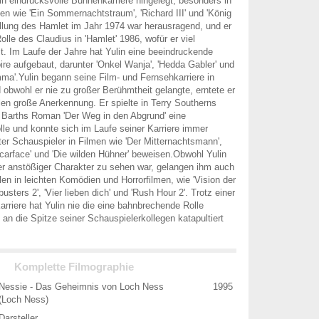
lin eindrucksvolle Bühnenkarriere hingelegt, besonders in
 wie 'Ein Sommernachtstraum', 'Richard III' und 'König
llung des Hamlet im Jahr 1974 war herausragend, und er
Rolle des Claudius in 'Hamlet' 1986, wofür er viel
t. Im Laufe der Jahre hat Yulin eine beeindruckende
ire aufgebaut, darunter 'Onkel Wanja', 'Hedda Gabler' und
mma'.Yulin begann seine Film- und Fernsehkarriere in
 obwohl er nie zu großer Berühmtheit gelangte, erntete er
llen große Anerkennung. Er spielte in Terry Southerns
 Barths Roman 'Der Weg in den Abgrund' eine
le und konnte sich im Laufe seiner Karriere immer
rter Schauspieler in Filmen wie 'Der Mitternachtsmann',
Scarface' und 'Die wilden Hühner' beweisen.Obwohl Yulin
aber anstößiger Charakter zu sehen war, gelangen ihm auch
len in leichten Komödien und Horrorfilmen, wie 'Vision der
usters 2', 'Vier lieben dich' und 'Rush Hour 2'. Trotz einer
rriere hat Yulin nie die eine bahnbrechende Rolle
an die Spitze seiner Schauspielerkollegen katapultiert
Komplette Filmographie
Nessie - Das Geheimnis von Loch Ness
1995
(Loch Ness)
Darsteller