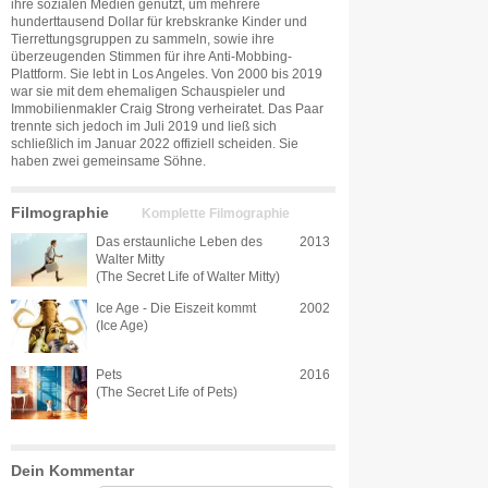
ihre sozialen Medien genutzt, um mehrere
hunderttausend Dollar für krebskranke Kinder und
Tierrettungsgruppen zu sammeln, sowie ihre
überzeugenden Stimmen für ihre Anti-Mobbing-
Plattform. Sie lebt in Los Angeles. Von 2000 bis 2019
war sie mit dem ehemaligen Schauspieler und
Immobilienmakler Craig Strong verheiratet. Das Paar
trennte sich jedoch im Juli 2019 und ließ sich
schließlich im Januar 2022 offiziell scheiden. Sie
haben zwei gemeinsame Söhne.
Filmographie
Komplette Filmographie
Das erstaunliche Leben des
2013
Walter Mitty
(The Secret Life of Walter Mitty)
Ice Age - Die Eiszeit kommt
2002
(Ice Age)
Pets
2016
(The Secret Life of Pets)
Dein Kommentar