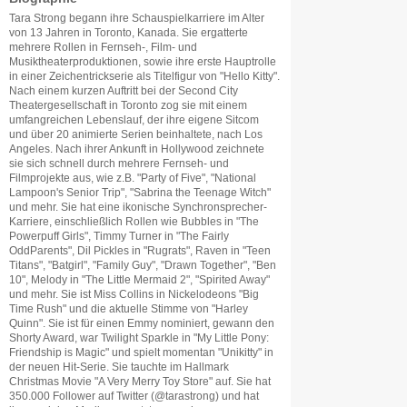
Tara Strong begann ihre Schauspielkarriere im Alter
von 13 Jahren in Toronto, Kanada. Sie ergatterte
mehrere Rollen in Fernseh-, Film- und
Musiktheaterproduktionen, sowie ihre erste Hauptrolle
in einer Zeichentrickserie als Titelfigur von "Hello Kitty".
Nach einem kurzen Auftritt bei der Second City
Theatergesellschaft in Toronto zog sie mit einem
umfangreichen Lebenslauf, der ihre eigene Sitcom
und über 20 animierte Serien beinhaltete, nach Los
Angeles. Nach ihrer Ankunft in Hollywood zeichnete
sie sich schnell durch mehrere Fernseh- und
Filmprojekte aus, wie z.B. "Party of Five", "National
Lampoon's Senior Trip", "Sabrina the Teenage Witch"
und mehr. Sie hat eine ikonische Synchronsprecher-
Karriere, einschließlich Rollen wie Bubbles in "The
Powerpuff Girls", Timmy Turner in "The Fairly
OddParents", Dil Pickles in "Rugrats", Raven in "Teen
Titans", "Batgirl", "Family Guy", "Drawn Together", "Ben
10", Melody in "The Little Mermaid 2", "Spirited Away"
und mehr. Sie ist Miss Collins in Nickelodeons "Big
Time Rush" und die aktuelle Stimme von "Harley
Quinn". Sie ist für einen Emmy nominiert, gewann den
Shorty Award, war Twilight Sparkle in "My Little Pony:
Friendship is Magic" und spielt momentan "Unikitty" in
der neuen Hit-Serie. Sie tauchte im Hallmark
Christmas Movie "A Very Merry Toy Store" auf. Sie hat
350.000 Follower auf Twitter (@tarastrong) und hat