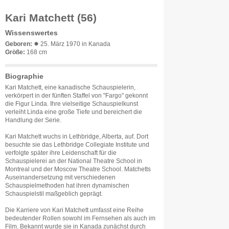
Kari Matchett (56)
Wissenswertes
Geboren:
✹ 25. März 1970 in Kanada
Größe:
168 cm
Biographie
Kari Matchett, eine kanadische Schauspielerin,
verkörpert in der fünften Staffel von "Fargo" gekonnt
die Figur Linda. Ihre vielseitige Schauspielkunst
verleiht Linda eine große Tiefe und bereichert die
Handlung der Serie.
Kari Matchett wuchs in Lethbridge, Alberta, auf. Dort
besuchte sie das Lethbridge Collegiate Institute und
verfolgte später ihre Leidenschaft für die
Schauspielerei an der National Theatre School in
Montreal und der Moscow Theatre School. Matchetts
Auseinandersetzung mit verschiedenen
Schauspielmethoden hat ihren dynamischen
Schauspielstil maßgeblich geprägt.
Die Karriere von Kari Matchett umfasst eine Reihe
bedeutender Rollen sowohl im Fernsehen als auch im
Film. Bekannt wurde sie in Kanada zunächst durch