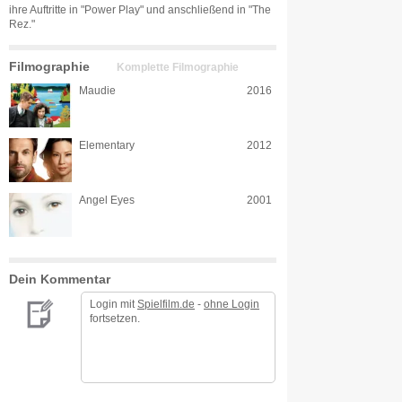
ihre Auftritte in "Power Play" und anschließend in "The
Rez."
Filmographie
Komplette Filmographie
Maudie
2016
Elementary
2012
Angel Eyes
2001
Dein Kommentar
Login mit
Spielfilm.de
-
ohne Login
fortsetzen.