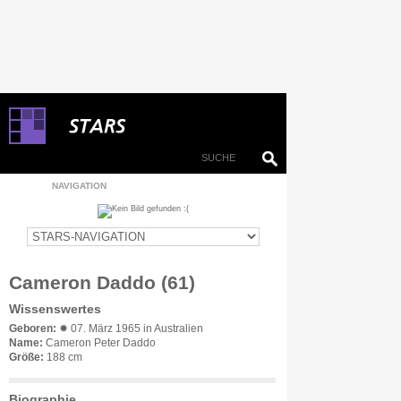
NAVIGATION
Cameron Daddo (61)
Wissenswertes
Geboren:
✹ 07. März 1965 in Australien
Name:
Cameron Peter Daddo
Größe:
188 cm
Biographie