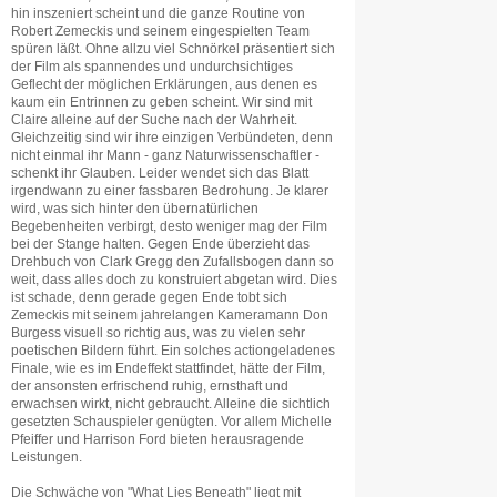
hin inszeniert scheint und die ganze Routine von
Robert Zemeckis und seinem eingespielten Team
spüren läßt. Ohne allzu viel Schnörkel präsentiert sich
der Film als spannendes und undurchsichtiges
Geflecht der möglichen Erklärungen, aus denen es
kaum ein Entrinnen zu geben scheint. Wir sind mit
Claire alleine auf der Suche nach der Wahrheit.
Gleichzeitig sind wir ihre einzigen Verbündeten, denn
nicht einmal ihr Mann - ganz Naturwissenschaftler -
schenkt ihr Glauben. Leider wendet sich das Blatt
irgendwann zu einer fassbaren Bedrohung. Je klarer
wird, was sich hinter den übernatürlichen
Begebenheiten verbirgt, desto weniger mag der Film
bei der Stange halten. Gegen Ende überzieht das
Drehbuch von Clark Gregg den Zufallsbogen dann so
weit, dass alles doch zu konstruiert abgetan wird. Dies
ist schade, denn gerade gegen Ende tobt sich
Zemeckis mit seinem jahrelangen Kameramann Don
Burgess visuell so richtig aus, was zu vielen sehr
poetischen Bildern führt. Ein solches actiongeladenes
Finale, wie es im Endeffekt stattfindet, hätte der Film,
der ansonsten erfrischend ruhig, ernsthaft und
erwachsen wirkt, nicht gebraucht. Alleine die sichtlich
gesetzten Schauspieler genügten. Vor allem Michelle
Pfeiffer und Harrison Ford bieten herausragende
Leistungen.
Die Schwäche von "What Lies Beneath" liegt mit