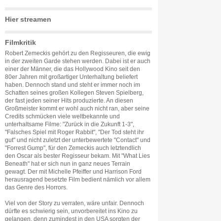
Hier streamen
Filmkritik
Robert Zemeckis gehört zu den Regisseuren, die ewig
in der zweiten Garde stehen werden. Dabei ist er auch
einer der Männer, die das Hollywood Kino seit den
80er Jahren mit großartiger Unterhaltung beliefert
haben. Dennoch stand und steht er immer noch im
Schatten seines großen Kollegen Steven Spielberg,
der fast jeden seiner Hits produzierte. An diesen
Großmeister kommt er wohl auch nicht ran, aber seine
Credits schmücken viele weltbekannte und
unterhaltsame Filme: "Zurück in die Zukunft 1-3",
"Falsches Spiel mit Roger Rabbit", "Der Tod steht ihr
gut" und nicht zuletzt der unterbewertete "Contact" und
"Forrest Gump", für den Zemeckis auch letztendlich
den Oscar als bester Regisseur bekam. Mit "What Lies
Beneath" hat er sich nun in ganz neues Terrain
gewagt. Der mit Michelle Pfeiffer und Harrison Ford
herausragend besetzte Film bedient nämlich vor allem
das Genre des Horrors.
Viel von der Story zu verraten, wäre unfair. Dennoch
dürfte es schwierig sein, unvorbereitet ins Kino zu
gelangen, denn zumindest in den USA sorgten der