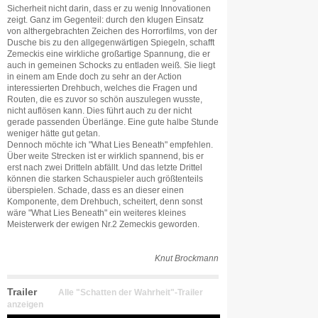
Sicherheit nicht darin, dass er zu wenig Innovationen
zeigt. Ganz im Gegenteil: durch den klugen Einsatz
von althergebrachten Zeichen des Horrorfilms, von der
Dusche bis zu den allgegenwärtigen Spiegeln, schafft
Zemeckis eine wirkliche großartige Spannung, die er
auch in gemeinen Schocks zu entladen weiß. Sie liegt
in einem am Ende doch zu sehr an der Action
interessierten Drehbuch, welches die Fragen und
Routen, die es zuvor so schön auszulegen wusste,
nicht auflösen kann. Dies führt auch zu der nicht
gerade passenden Überlänge. Eine gute halbe Stunde
weniger hätte gut getan.
Dennoch möchte ich "What Lies Beneath" empfehlen.
Über weite Strecken ist er wirklich spannend, bis er
erst nach zwei Dritteln abfällt. Und das letzte Drittel
können die starken Schauspieler auch größtenteils
überspielen. Schade, dass es an dieser einen
Komponente, dem Drehbuch, scheitert, denn sonst
wäre "What Lies Beneath" ein weiteres kleines
Meisterwerk der ewigen Nr.2 Zemeckis geworden.
Knut Brockmann
Trailer
Alle "Schatten der Wahrheit"-Trailer
anzeigen