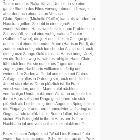
Trailer und das Plakat für viel Unmut, da sie eine
ganze Stunde des Films vorwegnahmen. Ich wage
aber dennoch einen fairen Versuch:
Claire Spencer (Michelle Pfeiffer) kann als wunderbare
Hausfrau gelten: Sie lebt in einem großen,
wunderschönen Haus, welches sie ohne Probleme in
Schuss hält, sie hat eine wohlgeratene Tochter
(Kathrine Towne), die jetzt endlich zum College geht,
und sie hat einen liebenden Mann (Harrison Ford), der
zudem noch erfolgreich forschender Arzt ist und auch
eine ganze Stange Geld mit nach Hause bringt. Jetzt,
wo die Tochter weg ist, wird es ruhig im Haus. Claire
fühlt sich leer. Als sie nun eines Tages die neu
zugezogene Nachbarin vollkommen fertig und
weinend im Garten auffindet und diese bei Claires
Anfrage, ob alles in Ordnung sei, auch noch flüchtet,
ändert sich etwas. Denn plötzlich ist die Frau
verschwunden, und ihr Mann treibt nächtens
verdächtige Umräumaktionen. Als dann urplötzlich in
ihrem Haus seltsame Dinge geschehen, sie sich
plötzlich als Leiche mit grünen Augen im Spiegel sieht,
die Eingangstür andauernd unmotiviert aufspringt und
Gegenstände urplötzlich zu Boden fallen, ist sie sich
sicher: Ein Geist geht in ihrem Haus um. Ist ihre
Nachbarin tot und versucht sie zu kontaktieren?
Bis zu diesem Zeitpunkt ist "What Lies Beneath" ein
wunderbarer, kriechender Schocker, der auf den Punkt