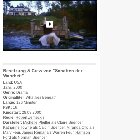
Besetzung & Crew von "Schatten der
Wahrheit"
Land:
USA
Jahr:
2000
Genre:
Drama
Originaltitel:
What lies Beneath
Länge:
126 Minuten
FSK:
16
Kinostart:
28.09.2000
Regie:
Robert Zemeckis
Darsteller:
Michelle Pfeiffer
als Claire Spencer,
Katharine Towne
als Caitlin Spencer,
Miranda Otto
als
Mary Feur,
James Remar
als Warren Feur,
Harrison
Ford
als Norman Spencer