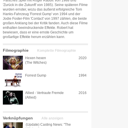
'Falsches Spiel mit Roger Rabbit' von 1988 und
'Zurück in die Zukunft' von 1985). Seine späteren Filme
wurden ernster, wozu das äußerst erfolgreiche Tom
Hanks-Fahrzeug 'Forrest Gump' von 1994 und der
Jodie Foster-Film 'Contact' von 1997 zählen, die beide
großen Anklang bei der Kritik fanden. Auch diese Filme
enthalten beeindruckende Effekte. Robert hat
bewiesen, dass er eine ernste Geschichte um
großartige Effekte herum erzählen kann.
Filmographie
Komplette Filmographie
Hexen hexen
2020
(The Witches)
Forrest Gump
1994
Allied - Vertraute Fremde
2016
(Allied)
Verknüpfungen
Alle anzeigen
(Update) Casting News: "The